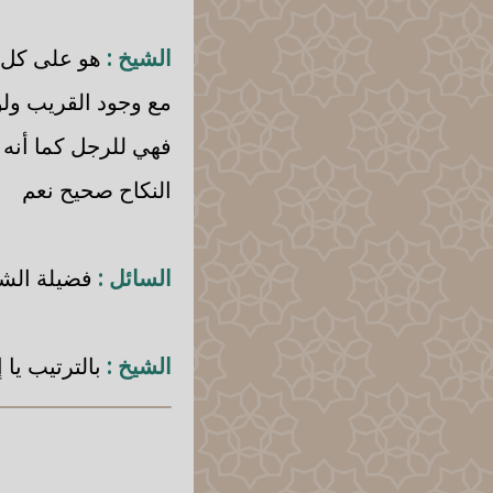
الشيخ :
هو على كل حا
مع وجود القريب ولو
فهي للرجل كما أنه ل
النكاح صحيح نعم
السائل :
فضيلة الش
الشيخ :
بالترتيب يا 