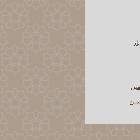
از
مين
مين