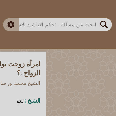
بن باز
بن العثيمين
ذكي
الألباني
الفوزان
مطابق
متقدم
اللجنة الدائمة
بحث
امرأة زوجت بولي
الزواج .؟
الشيخ محمد بن صالح
الشيخ :
نعم