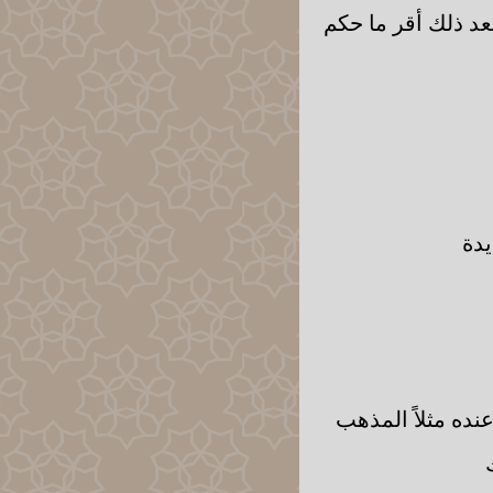
عد ذلك أقر ما حكم
يدة
نده مثلاً المذهب