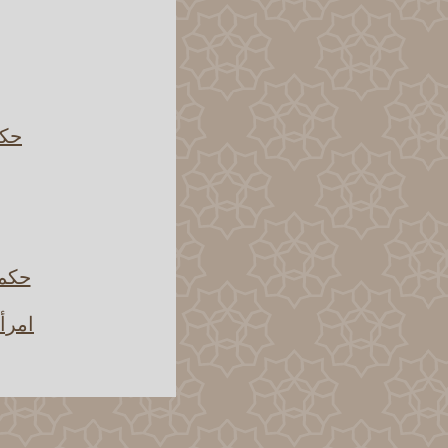
حكم
حكم 
امرأ