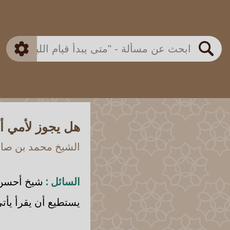
بن باز
بن العثيمين
ذكي
الألباني
الفوزان
مطابق
متقدم
اللجنة الدائمة
بحث
هل يجوز لأمي أن
الشيخ محمد بن صالح
السائل :
شيخ أحسن ال
يستطيع أن يقرأ يأتي