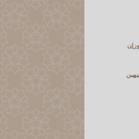
وزان
يمين