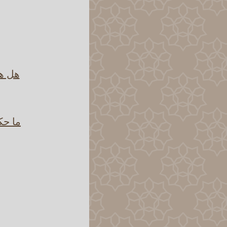
هل هن
ما حك