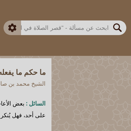
بن باز
بن العثيمين
ذكي
الألباني
الفوزان
مطابق
متقدم
اللجنة الدائمة
بحث
ما حكم ما يفعل
الشيخ محمد بن صالح
السائل :
بعض الأعاج
على أحد، فهل يُنكر 