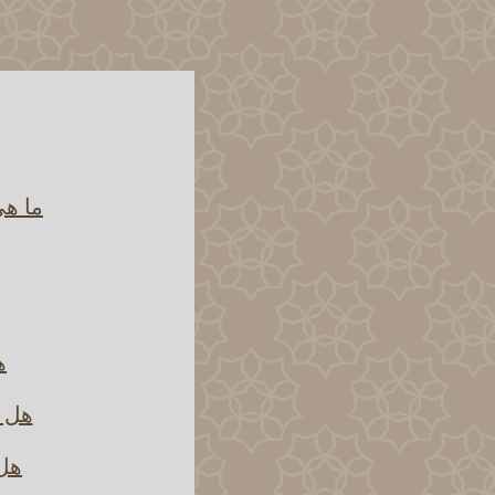
ما هي
ه
هل خ
هل 