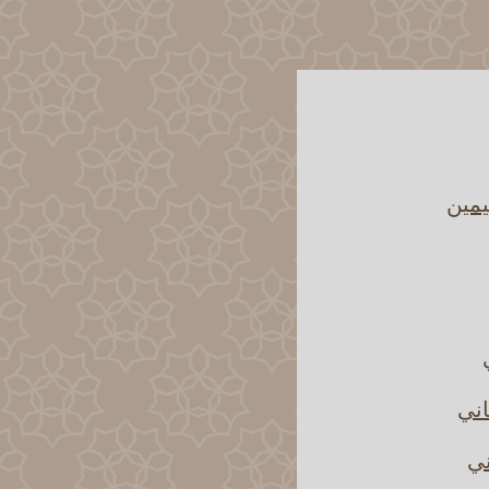
يمين
اني
ني