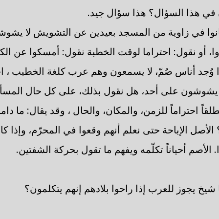
 في هذا السؤال؟ هذا سؤال جيد.
انوا في زاوية من المسجد بعيدين عن التشويش لا يشو
ا، أو نقول: احتراما لوقت الخطبة نقول: أمسكوا عن الكلام،
ا وُجد أناس صُمّ، لا يسمعون وهم عرب كلغة الخطيب ، ا
 يشوشون على أحد، هل نقول بذلك، على كل حال المسألة
طلقاً احتراماً للزمن، والمكان، والحال ، وقد يقال: ما دا
 الأصل الإباحة حتى نعلم أنهم وقعوا في المحرّم، وإذا كا
وا. الأصم أحياناً تكلّمه ويفهم ما تقول بحركة الشفتين.
شيخ يجوز للعرب إذا راحوا بلادهم إنهم يتكلمون؟