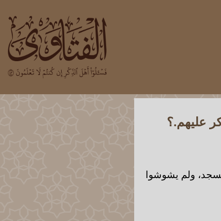
ر عليهم.؟
مسجد، ولم يشوشوا