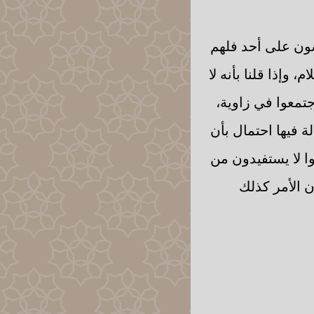
شون على أحد فلهم
 وإذا قلنا بأنه لا
جتمعوا في زاوية،
 فيها احتمال بأن
موا لا يستفيدون من
ن الأمر كذلك