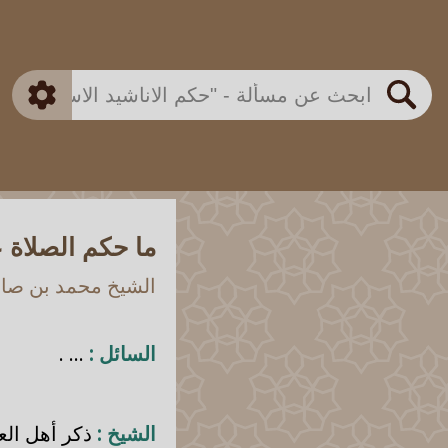
بن باز
بن العثيمين
ذكي
الألباني
الفوزان
مطابق
متقدم
اللجنة الدائمة
بحث
ما حكم الصلاة 
الشيخ محمد بن صالح
السائل :
... .
الشيخ :
ذكر أهل العل