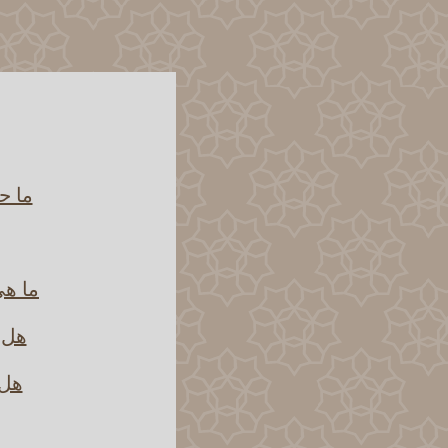
ما ح
ما هي
هل ث
هل 