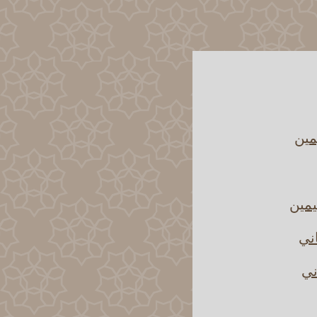
مين
يمين
اني
ني