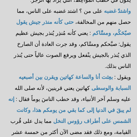
واشتدّ غضبه
على من ؟ اشتد غضبه على الناس، مما
حصل منهم من المخالفة،
حتى كأنه منذر جيش يقول
صبّحَكُم، ومسَّاكم
: يعني كأنه مُنذِر يُنذر بجيش عظيم
يقول: صبَّحكم ومسَّاكم، وقد جرت العادة أن الصارخ
الذي يُنذر بالجيش ينْفعل ويرفع الصوت عالياً حتى يُنذر
الناس بذلك.
ويقول :
بعِثت أنا والساعة كهاتين ويقرن بين أصبعيه
السبابة والوسطى
كهاتين يعني قرينين، لأنه صلى الله
عليه وسلم آخر الأنبياء، وقد خطب الناسَ يوماً فقال :
إنه
لم يبقَ في الدنيا إلى كما بقي من يومكم هذا، وكانت
الشمس على أطراف رؤوس النخل
مما يدل على قُرب
القيامة، ومع ذلك فقد مضى الآن أكثر من خمسة عشر