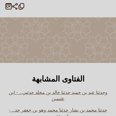
الفتاوى المشابهة
وحدثنا عبد بن حميد حدثنا خالد بن مخلد حدثني... - ابن
عثيمين
حدثنا محمد بن بشار حدثنا محمد وهو بن جعفر حد... -