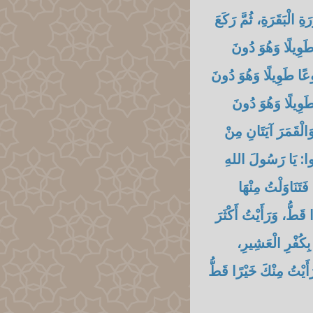
 الْبَقَرَةِ، ثُمَّ رَكَعَ
 طَوِيلًا وَهُوَ دُونَ
كُوعًا طَوِيلًا وَهُوَ دُونَ
 طَوِيلًا وَهُوَ دُونَ
لْقَمَرَ آيَتَانِ مِنْ
الُوا: يَا رَسُولَ اللهِ
َتَنَاوَلْتُ مِنْهَا
ًا قَطُّ، وَرَأَيْتُ أَكْثَرَ
ِكُفْرِ الْعَشِيرِ،
َأَيْتُ مِنْكَ خَيْرًا قَطُّ