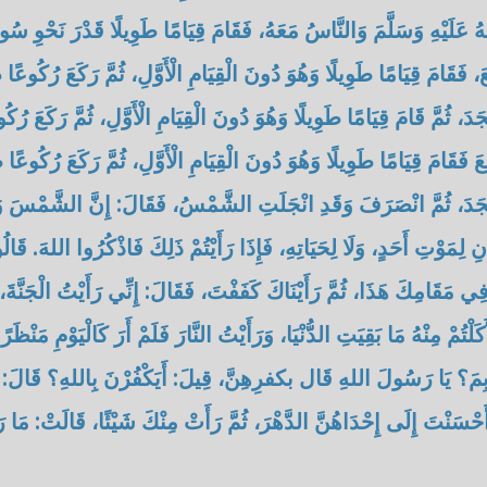
لَيْهِ وَسَلَّمَ وَالنَّاسُ مَعَهُ، فَقَامَ قِيَامًا طَوِيلًا قَدْرَ نَحْوِ سُورَةِ
َ، فَقَامَ قِيَامًا طَوِيلًا وَهُوَ دُونَ الْقِيَامِ الْأَوَّلِ، ثُمَّ رَكَعَ رُكُوعًا
جَدَ، ثُمَّ قَامَ قِيَامًا طَوِيلًا وَهُوَ دُونَ الْقِيَامِ الْأَوَّلِ، ثُمَّ رَكَعَ رُ
فَعَ فَقَامَ قِيَامًا طَوِيلًا وَهُوَ دُونَ الْقِيَامِ الْأَوَّلِ، ثُمَّ رَكَعَ رُكُوعًا
 سَجَدَ، ثُمَّ انْصَرَفَ وَقَدِ انْجَلَتِ الشَّمْسُ، فَقَالَ: إِنَّ الشَّمْسَ وَا
ِ لِمَوْتِ أَحَدٍ، وَلَا لِحَيَاتِهِ، فَإِذَا رَأَيْتُمْ ذَلِكَ فَاذْكُرُوا اللهَ. قَ
 فِي مَقَامِكَ هَذَا، ثُمَّ رَأَيْنَاكَ كَفَفْتَ، فَقَالَ: إِنِّي رَأَيْتُ الْجَنَّةَ، ف
َكَلْتُمْ مِنْهُ مَا بَقِيَتِ الدُّنْيَا، وَرَأَيْتُ النَّارَ فَلَمْ أَرَ كَالْيَوْمِ مَنْظَر
: بِمَ؟ يَا رَسُولَ اللهِ قَال بكفرِهِنَّ، قِيلَ: أَيَكْفُرْنَ بِاللهِ؟ قَالَ: ب
أَحْسَنْتَ إِلَى إِحْدَاهُنَّ الدَّهْرَ، ثُمَّ رَأَتْ مِنْكَ شَيْئًا، قَالَتْ: مَا ر