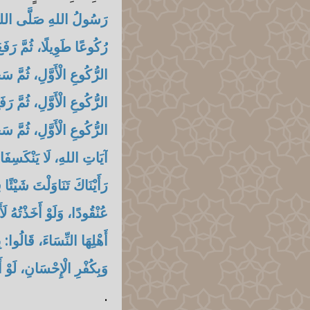
رَسُولُ اللهِ صَلَّى اللهُ عَ
رُكُوعًا طَوِيلًا، ثُمَّ رَفَع
الرُّكُوعِ الْأَوَّلِ، ثُمَّ سَ
الرُّكُوعِ الْأَوَّلِ، ثُمَّ رَ
الرُّكُوعِ الْأَوَّلِ، ثُمَّ
آيَاتِ اللهِ، لَا يَنْكَسِفَان
رَأَيْنَاكَ تَنَاوَلْتَ شَيْئًا
عُنْقُودًا، وَلَوْ أَخَذْتُهُ لَأ
أَهْلِهَا النِّسَاءَ، قَالُوا
وَبِكُفْرِ الْإِحْسَانِ، لَوْ 
.