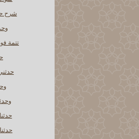
شرح حد
وحدث
تتمة فو
حد
حدثني
وحد
وحدثن
حدثنا
حدثنا