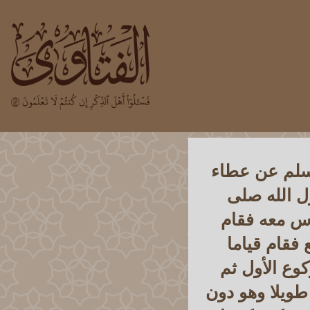
أسلم عن عطاء
 الله صلى
اس معه فقام
 فقام قياما
كوع الأول ثم
 طويلا وهو دون