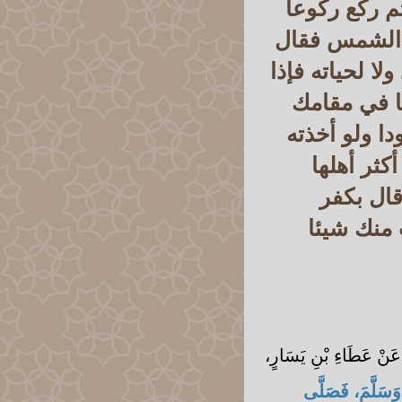
ثم ركع ركوعا
 الشمس فقال
ا لحياته فإذا
ئا في مقامك
ا ولو أخذته
كثر أهلها
قال بكفر
 منك شيئا
 عَنْ عَطَاءِ بْنِ يَسَارٍ،
َسَلَّمَ، فَصَلَّى