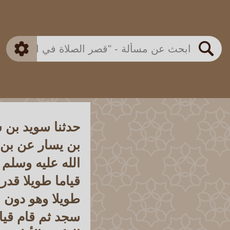
بن باز
بن العثيمين
ذكي
الألباني
الفوزان
مطابق
متقدم
اللجنة الدائمة
بحث
حدثنا سويد بن 
بن يسار عن بن
الله عليه وسلم
قياما طويلا قدر
طويلا وهو دون ا
سجد ثم قام قيام