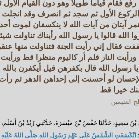
 رفع فقام قياما طويلا وهو دون القيام الأول 
الركوع الأول ثم سجد ثم انصرف وقد انجلت
 آيتان من آيات الله لا ينكسفان لموت أحد ول
وا الله قالوا يا رسول الله رأيناك تناولت شي
ففت فقال إني رأيت الجنة فتناولت منها عنقود
ا ورأيت النار فلم أر كاليوم منظرا قط ورأيت أ
 يا رسول الله قال بكفرهن قيل أيكفرن بالله 
لإحسان لو أحسنت إلى إحداهن الدهر ثم رأت
نك خيرا قط
 العثيمين
بْنُ سَعِيدٍ، حَدَّثَنَا حَفْصُ بْنُ مَيْسَرَةَ، حَدَّثَنِي زَيْدُ بْنُ أَسْلَمَ،
:
انْكَسَفَتِ الشَّمْسُ عَلَى عَهْدِ رَسُولِ اللهِ صَلَّى اللهُ عَلَيْهِ و