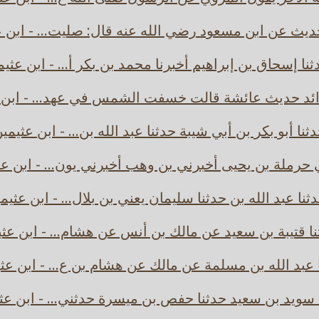
يث عن ابن مسعود رضي الله عنه قال: صليت... - ابن ع
نا إسحاق بن إبراهيم أخبرنا محمد بن بكر أ... - ابن عثي
ائد حديث عائشة قالت خسفت الشمس في عهد... - ابن 
ثنا أبو بكر بن أبي شيبة حدثنا عبد الله بن... - ابن عثيمي
 حرملة بن يحيى أخبرني بن وهب أخبرني يون... - ابن عث
ثنا عبد الله بن حدثنا سليمان يعني بن بلال... - ابن عثيم
ا قتيبة بن سعيد عن مالك بن أنس عن هشام... - ابن عث
 عبد الله بن مسلمة عن مالك عن هشام بن ع... - ابن عث
 سويد بن سعيد حدثنا حفص بن ميسرة حدثني... - ابن عث