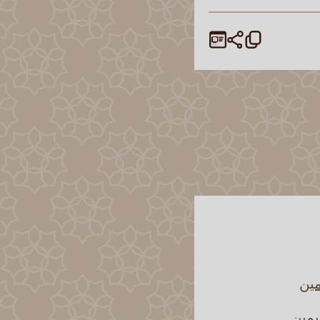
مين
يمين