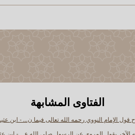
الفتاوى المشابهة
قول الإمام النووي رحمه الله تعالى فيما ن... - ابن عثي
 الآخر يقول المروي عن الرسول صلى الله ع... - ابن عث