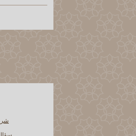
شرح 
سؤاله