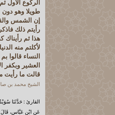
الركوع الأول ثم
طويلا وهو دون 
إن الشمس والقمر
رأيتم ذلك فاذكر
هذا ثم رأيناك ك
لأكلتم منه الدني
النساء قالوا بم
العشير وبكفر ا
قالت ما رأيت م
الشيخ محمد بن صالح
القارئ : حَدَّثَنَا سُوَيْدُ 
عَنِ ابْنِ عَبَّاسٍ، قَالَ