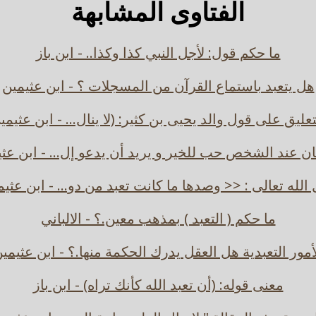
الفتاوى المشابهة
ما حكم قول: لأجل النبي كذا وكذا.. - ابن باز
هل يتعبد باستماع القرآن من المسجلات ؟ - ابن عثيمين
تعليق على قول والد يحيى بن كثير: (لا ينال... - ابن عثيمي
ان عند الشخص حب للخير و يريد أن يدعو إل... - ابن عث
الله تعالى : << وصدها ما كانت تعبد من دو... - ابن عثي
ما حكم ( التعبد ) بمذهب معين.؟ - الالباني
أمور التعبدية هل العقل يدرك الحكمة منها.؟ - ابن عثيمي
معنى قوله: (أن تعبد الله كأنك تراه) - ابن باز