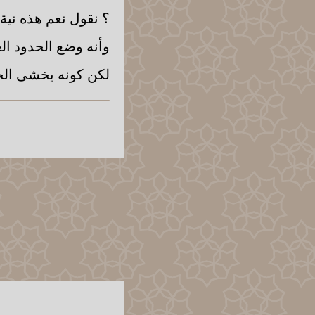
؟ نقول نعم هذه نية 
وأنه وضع الحدود الع
لكن كونه يخشى الحد 