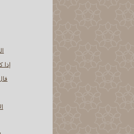
ال
إذا ك
قال 
ال