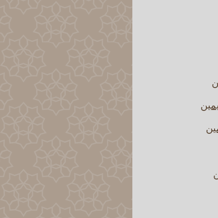
ن
يمين
مين
ن