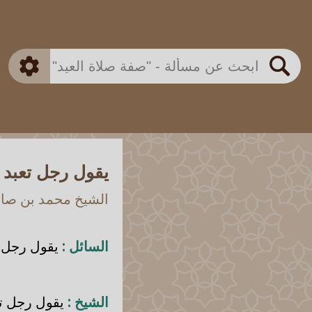
بن باز
بن العثيمين
ذكي
الألباني
الفوزان
مطابق
متقدم
اللجنة الدائمة
بحث
يقول رجل تعبد ا
الشيخ محمد بن صالح
السائل :
يقول رجل ت
الشيخ :
يقول رجل تعب