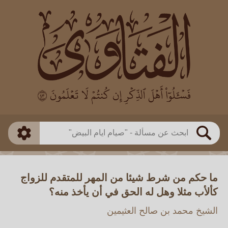
العالم
طريقة البحث
بن باز
بن العثيمين
ذكي
الألباني
الفوزان
مطابق
متقدم
اللجنة الدائمة
بحث
ما حكم من شرط شيئا من المهر للمتقدم للزواج
كألأب مثلا وهل له الحق في أن يأخذ منه؟
الشيخ محمد بن صالح العثيمين