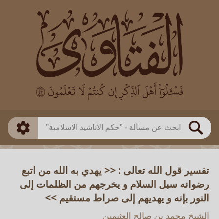
العالم
طريقة البحث
بن باز
بن العثيمين
ذكي
الألباني
الفوزان
مطابق
متقدم
اللجنة الدائمة
بحث
تفسير قول الله تعالى : << يهدي به الله من اتبع
رضوانه سبل السلام و يخرجهم من الظلمات إلى
النور بإنه و يهديهم إلى صراط مستقيم >>
الشيخ محمد بن صالح العثيمين