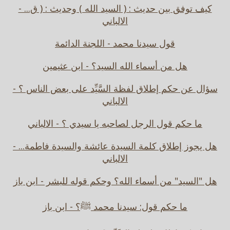
كيف توفق بين حديث : ( السيد الله ) وحديث : ( ق... -
الالباني
قول سيدنا محمد - اللجنة الدائمة
هل من أسماء الله السيد؟ - ابن عثيمين
سؤال عن حكم إطلاق لفظة السَّيِّد على بعض الناس ؟ -
الالباني
ما حكم قول الرجل لصاحبه يا سيدي ؟ - الالباني
هل يجوز إطلاق كلمة السيدة عائشة والسيدة فاطمة... -
الالباني
هل "السيد" من أسماء الله؟ وحكم قوله للبشر - ابن باز
ما حكم قول: سيدنا محمد ﷺ؟ - ابن باز