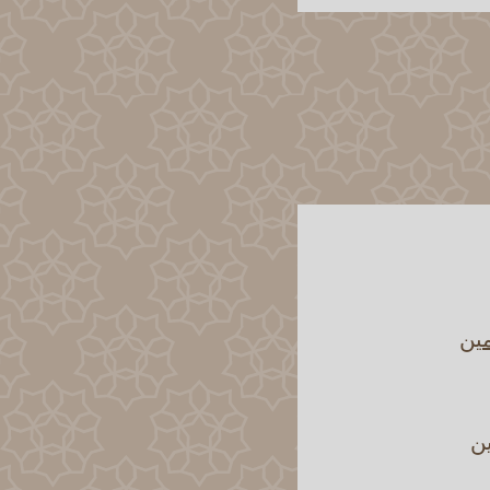
مين
ين