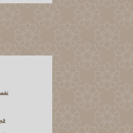
تفسي
فوا