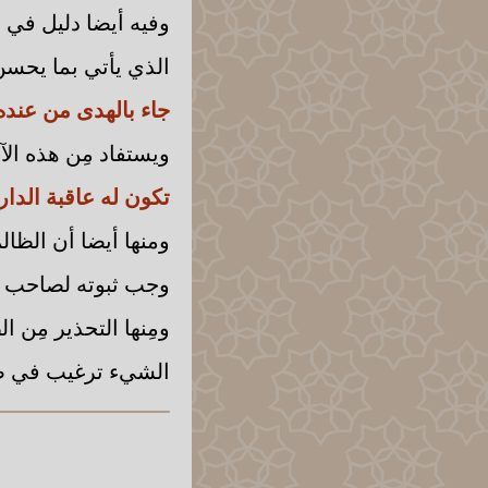
وفيه أيضا دليل في 
الذي يأتي بما يحسن ا
جاء بالهدى من عند
ويستفاد مِن هذه الآي
تكون له عاقبة الدار
ومنها أيضا أن الظالم
وجب ثبوته لصاحب ا
ومِنها التحذير مِن ا
الشيء ترغيب في ضدِّه