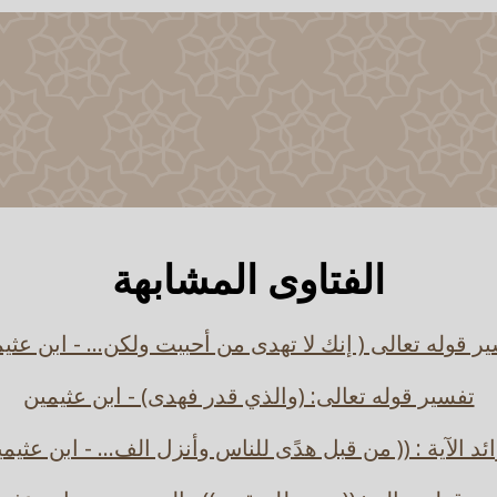
الفتاوى المشابهة
ر قوله تعالى ( إنك لا تهدى من أحببت ولكن... - ابن عثي
تفسير قوله تعالى: (والذي قدر فهدى) - ابن عثيمين
ئد الآية : (( من قبل هدًى للناس وأنزل الف... - ابن عثيم