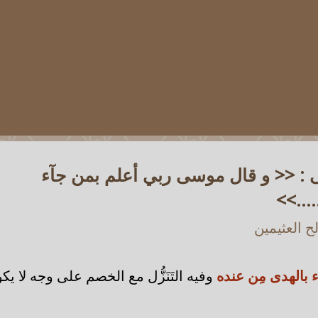
لى : << و قال موسى ربي أعلم بمن جآء
....>>
 العثيمين
ء بالهدى مِن عنده
وفيه التَنَزُّل مع الخصم على وجه لا ي