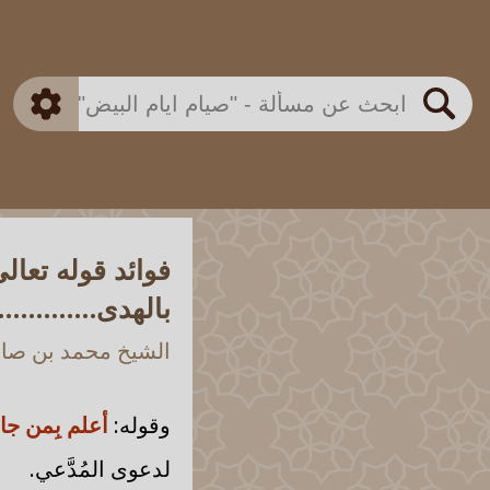
بن باز
بن العثيمين
ذكي
الألباني
الفوزان
مطابق
متقدم
اللجنة الدائمة
بحث
فوائد قوله تعا
بالهدى.............
الشيخ محمد بن صالح
وقوله:
أعلم بِمن جا
لدعوى المُدَّعي.