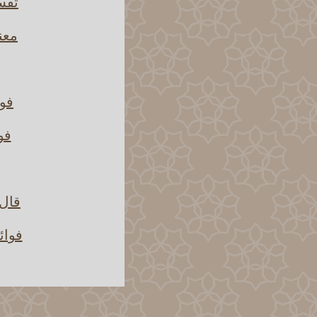
تفسي
معن
فوا
فو
قال 
فوائ