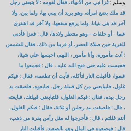
وسلم :
غزا نبي من الأنبياء، فقال لقومه : لا يتبعني رجل
قد ملك بضع امرأة، وهو يريد أن يبني بها، ولما يبن، ولا
آخر قد بنى بنيانا، ولما يرفع سقفها، ولا آخر قد اشترى
غنما - أو خلفات - وهو منتظر ولادها، قال : فغزا فأدنى
للقرية حين صلاة العصر، أو قريبا من ذلك، فقال للشمس
: أنت مأمورة، وأنا مأمور ، اللهم، احبسها علي شيئا،
فحبست عليه حتى فتح الله عليه ، قال : فجمعوا ما
غنموا، فأقبلت النار لتأكله، فأبت أن تطعمه، فقال : فيكم
غلول، فليبايعني من كل قبيلة رجل، فبايعوه، فلصقت يد
رجل بيده، فقال : فيكم الغلول، فلتبايعني قبيلتك، فبايعته
، قال : فلصقت بيد رجلين أو ثلاثة، فقال : فيكم الغلول،
أنتم غللتم ، قال : فأخرجوا له مثل رأس بقرة من ذهب،
قال : فوضعوه في المال وهو بالصعيد، فأقبلت النار