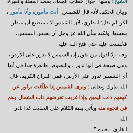
الشيخ :
ومنها : جواز خطاب الجماد، بقصد العظة والعبرة،
وبيان الحكم، لأنه قال للشمس :
أنت مأمورة وأنا مأمور
،
لكن لم يقل: انتظري، لأن الشمس لا تستطيع أن تنتظر
بنفسها، ولكنه سأل الله عز وجل أن يحبس الشمس،
فحُبسَت عليه حتى فتح الله عليه .
وفيه ردّ لقول من يقول إن الشمس لا تدور على الأرض،
وهي صيحة في أنها تدور ، والنصوص ظاهرة جدا في أنها
أي الشمس تدور على الأرض، ففي القرآن الكريم، قال
الله تبارك وتعالى :
وترى الشمس إذا طلَعَت تزاور عن
كهفهم ذات اليمين وإذا غربت تقرضهم ذات الشمال وهم
في فجوة منه
ويأتي بقية الكلام على الحديث غدا بإذن
الله
القارئ : نعيده ؟