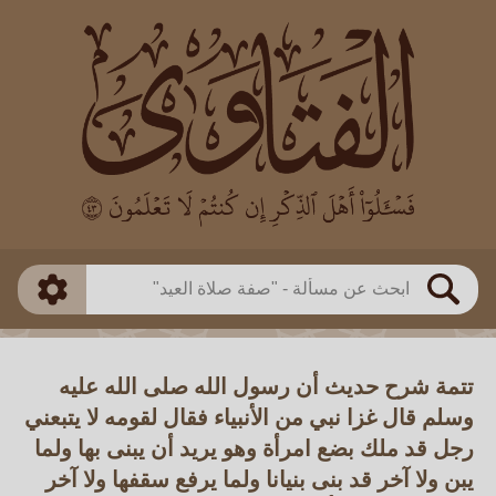
العالم
طريقة البحث
بن باز
بن العثيمين
ذكي
الألباني
الفوزان
مطابق
متقدم
اللجنة الدائمة
بحث
تتمة شرح حديث أن رسول الله صلى الله عليه
وسلم قال غزا نبي من الأنبياء فقال لقومه لا يتبعني
رجل قد ملك بضع امرأة وهو يريد أن يبنى بها ولما
يبن ولا آخر قد بنى بنيانا ولما يرفع سقفها ولا آخر