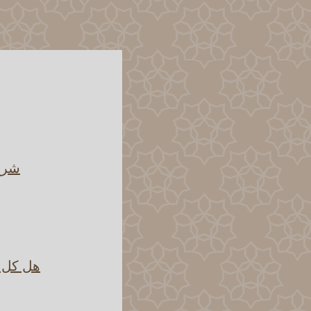
شرح 
هل كل ش