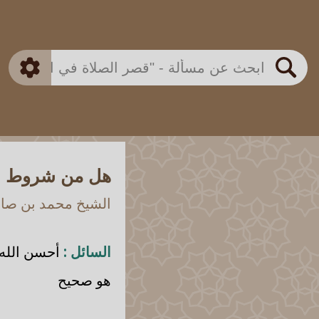
بن باز
بن العثيمين
ذكي
الألباني
الفوزان
مطابق
متقدم
اللجنة الدائمة
بحث
هل من شروط لا
الشيخ محمد بن صالح
السائل :
أحسن الله 
هو صحيح