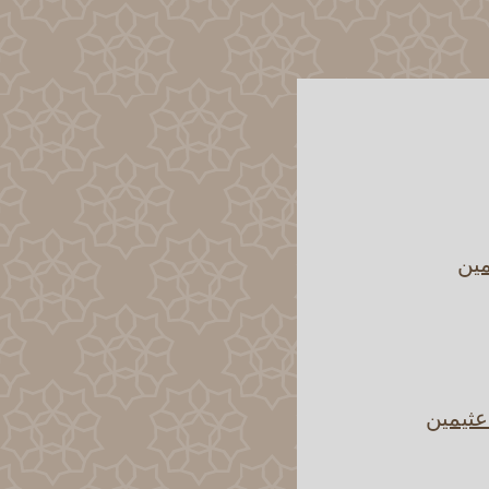
مين
عثيمين