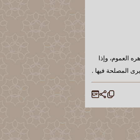
ه العموم، وإذا
يرى المصلحة فيها .