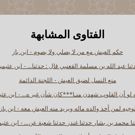
الفتاوى المشابهة
حكم العيش مع من لا يصلي ولا يصوم - ابن باز
ثنا عبد الله بن مسلمة القعنبي قال : حدثنا... - ابن عثيمي
منع النسل لضيق العيش - اللجنة الدائمة
ه لو أن القلوب شهدن منـا***كان شأن غير ه... - ابن عثي
وجيه لمن أخذ والده ماله ويريد منه العيش معه - ابن باز
ا محمد بن بشار حدثنا غندر حدثنا شعبة عن... - ابن عثي