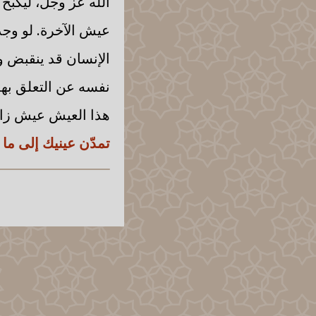
الله عز وجل، ليكبح
عيش الآخرة. لو وجد
الإنسان قد ينقبض و
نفسه عن التعلق بهذ
هذا العيش عيش زائ
تمدّن عينيك إلى ما م