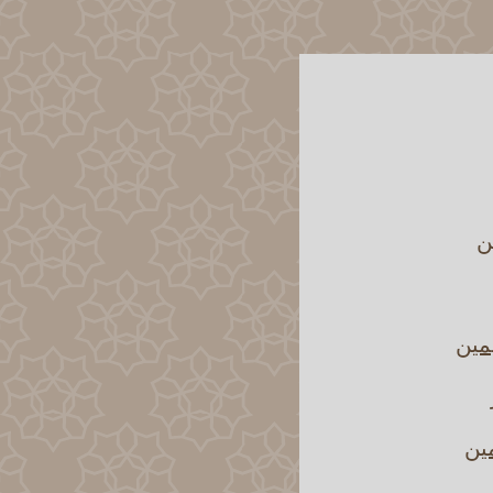
ن
مين
مين