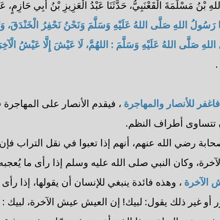
هِ بْنُ مَسْلَمَةَ الْقَعْنَبِيُّ، حَدَّثَنَا عَبْدُ الْعَزِيزِ بْنُ أَبِي حَازِمٍ، 
ا رَسُولُ اللهِ صَلَّى اللهُ عَلَيْهِ وَسَلَّمَ وَنَحْنُ نَحْفِرُ الْخَنْدَقَ، وَن
 اللهِ صَلَّى اللهُ عَلَيْهِ وَسَلَّمَ : اللهُمَّ، لَا عَيْشَ إِلَّا عَيْشُ الْآخِرَ
.
فاغفر للأنصار والمهاجرة
، فيقدم الأنصار على المهاجرة 
 تتساوى أطراف النظم.
ابة رضي الله عنهم، أنهم إذا تعبوا في نقل التراب فإن 
رة، وكان النبي صلى الله عليه وسلم إذا رأى ما يُعجبه م
ش الآخرة
، وهذه فائدة ينبغي للإنسان أن يقولها، إذا رأى 
أو غير ذلك يقول: لبيك! إن العيش عيش الآخرة، لبيك :