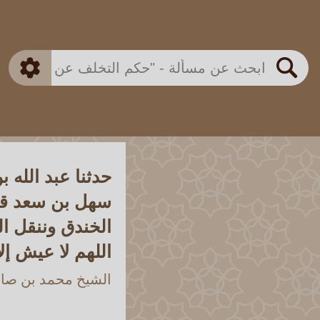
بن باز
بن العثيمين
ذكي
الألباني
الفوزان
مطابق
متقدم
اللجنة الدائمة
بحث
حدثنا عبد الله 
سهل بن سعد قال
الخندق وننقل ال
اللهم لا عيش إل
الشيخ محمد بن صالح