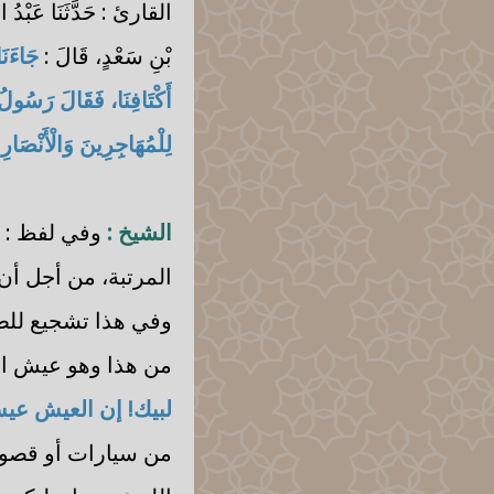
القارئ : حَدَّثَنَا عَبْدُ الل
بْنِ سَعْدٍ، قَالَ :
جَاءَنَ
أَكْتَافِنَا، فَقَالَ رَسُولُ
لِلْمُهَاجِرِينَ وَالْأَنْصَارِ
الشيخ :
وفي لفظ :
المرتبة، من أجل أن
وفي هذا تشجيع للصح
من هذا وهو عيش الآخ
لبيك! إن العيش عي
من سيارات أو قصور 