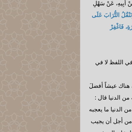
عَنْ أَبِيهِ، عَنْ سَهْلِ
َنْقُلُ التُّرَابَ عَلَى
ةِ، فَاغْفِرْ
في اللفظ لا في
هناك عيشاً أفضلَ
ن الدنيا قال :
من الدنيا ما يعجبه
 من أجل أن يجيب