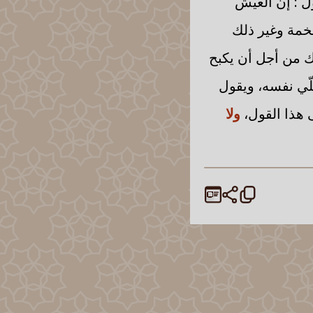
ل : إن العيش
فخمة وغير ذلك
ك من أجل أن يكبح
ّي نفسه، ويقول
هذا القول،
ولا