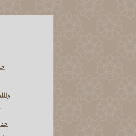
حد
والل
ت
حدثن