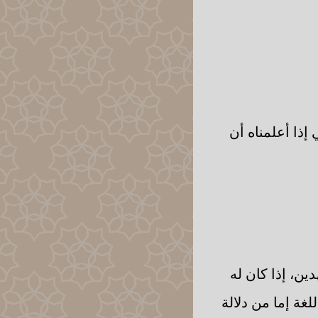
إذا أعلمناه أن
ين، إذا كان له
غة إما من دلالة