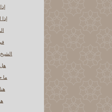
إذا
إذا 
ال
في 
الشيخ 
هل 
ما ح
هنا
هن