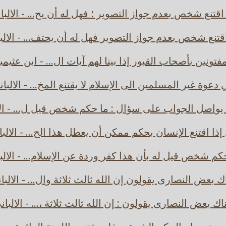
 اقتنع شخص بعدم جواز التصوير ؛ فهل له أن يح... - الالبا
اقتنع شخص بعدم جواز التصوير فهل له أن يحتف... - الالب
مفتونين بأصحاب القبور إذا بينا لهم آيات ال... - ابن عثيمي
دعوة غير المسلمين الى الإسلام لا يقتنع المخ... - الالبا
يواصل الجواب على سؤال : ما حكم شخص قيل ل... - الا
إذا اقتنع الإنسان بحكم ممكن أن يعطل هذا الح... - الالبا
كم شخص قيل له بأن هذا كفر وردة عن الإسلام... - الالب
ك بعض النصارى يقولون إن الله ثالث ثلاثة وال... - الالبا
اك بعض النصارى يقولون : إن الله ثالث ثلاثة ،... - الالبان