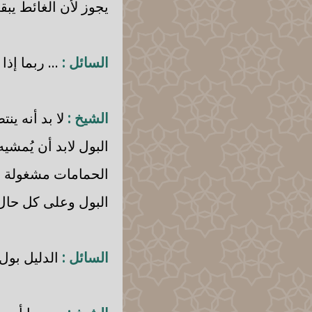
يجوز لأن الغائط يب
السائل :
... ربما إذا
الشيخ :
لا بد أنه ي
البول لابد أن يُمشي
الحمامات مشغولة ويح
البول وعلى كل حال 
السائل :
الدليل بول 