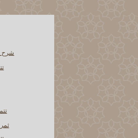
شرح ق
تت
تتم
ثمرا