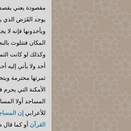
مقصودة يعني يقصده
يوجد القَرَض الذي 
ويأخذونها فإنه لا ي
المكان فتتلوث بالن
وكذلك لو كانت الثم
أحد ولا يأتي إليه 
ثمرتها محترمة ويتخذ
الأمكنة التي يحرم ف
المساجد أولا المساجد
للأعرابي
إن المساجد
القرآن
أو كما قال 