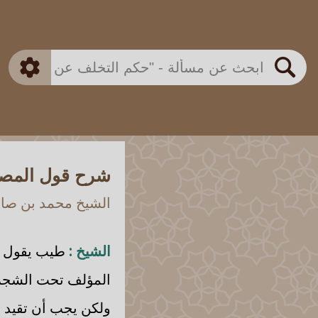
بن باز
بن العثيمين
ذكي
الألباني
الفوزان
مطابق
متقدم
اللجنة الدائمة
بحث
شرح قول المصن
الشيخ محمد بن صالح
الشيخ :
طيب يقول
المؤلف تحت الشجرة 
ولكن يجب أن تقيد 