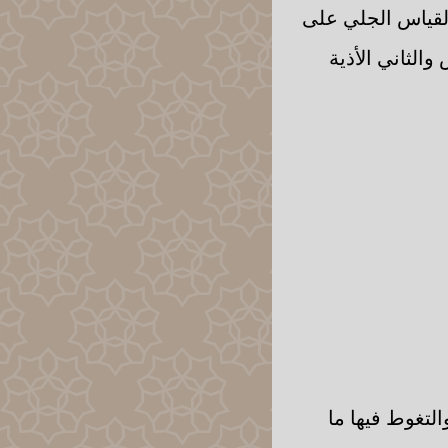
 القياس الجلي على
الثاني الأذية
لتغوط فيها ما