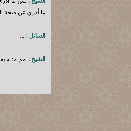
الشيخ :
بس ما أدري 
ما أدري عن صحة ال
السائل :
... .
الشيخ :
نعم مثله يعن