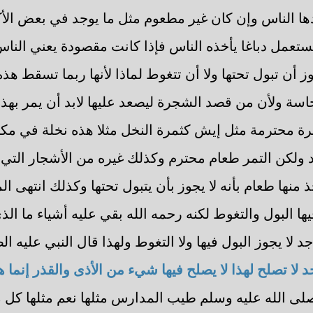
ا الناس وإن كان غير مطعوم مثل ما يوجد في بعض الأ
يستعمل دباغا يأخذه الناس فإذا كانت مقصودة يعني النا
جوز أن تبول تحتها ولا أن تتغوط لماذا لأنها ربما تسقط هذ
جاسة ولأن من قصد الشجرة ليصعد عليها لابد أن يمر بهذ
رة محترمة مثل إيش كثمرة النخل مثلا هذه نخلة في مكان
أحد ولكن التمر طعام محترم وكذلك غيره من الأشجار الت
 منها طعام بأنه لا يجوز بأن يتبول تحتها وكذلك انتهى 
يها البول والتغوط لكنه رحمه الله بقي عليه أشياء ما الذ
 لا يجوز البول فيها ولا التغوط ولهذا قال النبي عليه ال
 لا تصلح لهذا لا يصلح فيها شيء من الأذى والقذر إنما 
صلى الله عليه وسلم طيب المدارس مثلها نعم مثلها كل