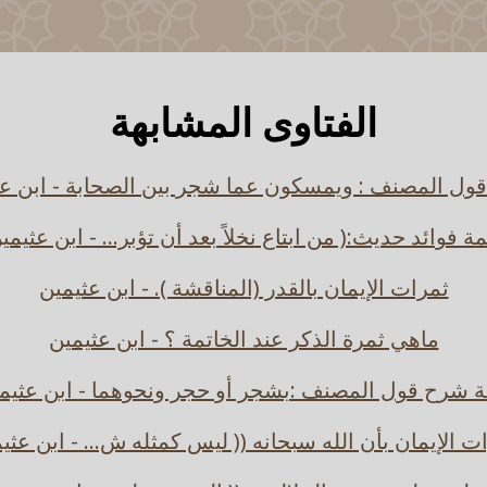
الفتاوى المشابهة
ول المصنف : ويمسكون عما شجر بين الصحابة - ابن عث
مة فوائد حديث:( من ابتاع نخلاً بعد أن تؤبر... - ابن عثيمي
ثمرات الإيمان بالقدر (المناقشة ). - ابن عثيمين
ماهي ثمرة الذكر عند الخاتمة ؟ - ابن عثيمين
ة شرح قول المصنف :بشجر أو حجر ونحوهما - ابن عثيم
ت الإيمان بأن الله سبحانه (( ليس كمثله ش... - ابن عثي