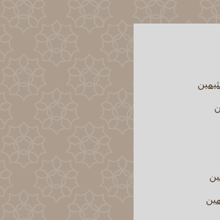
يمين
ن
ين
مين