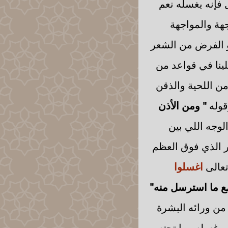
فإنه يغسله نعم
هة والمواجهة
و الفرض من الشعر
ينا في قواعد من
ن اللحية والذقن
قوله
" ومن الأذن
لوجه اللي بين
ر الذي فوق العظم
تعالى
اغسلوا
ع ما استرسل منه"
من ورائه البشرة
ب غسله وما تحته