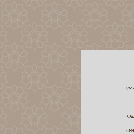
اني
ني
مين