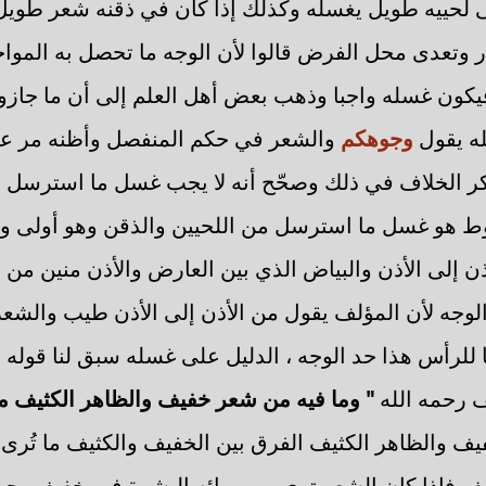
 لحييه طويل يغسله وكذلك إذا كان في ذقنه شعر طويل 
ر وتعدى محل الفرض قالوا لأن الوجه ما تحصل به المواج
يكون غسله واجبا وذهب بعض أهل العلم إلى أن ما جاز
له يقول
وجوهكم
والشعر في حكم المنفصل وأظنه مر عل
ر الخلاف في ذلك وصحّح أنه لا يجب غسل ما استرسل م
حوط هو غسل ما استرسل من اللحيين والذقن وهو أولى و
ن إلى الأذن والبياض الذي بين العارض والأذن منين من ا
لوجه لأن المؤلف يقول من الأذن إلى الأذن طيب والشع
ا للرأس هذا حد الوجه ، الدليل على غسله سبق لنا قوله 
ف رحمه الله
" وما فيه من شعر خفيف والظاهر الكثيف م
ف والظاهر الكثيف الفرق بين الخفيف والكثيف ما تُرى 
يف فإذا كان الشعر ترى من ورائه البشرة فهو خفيف يج