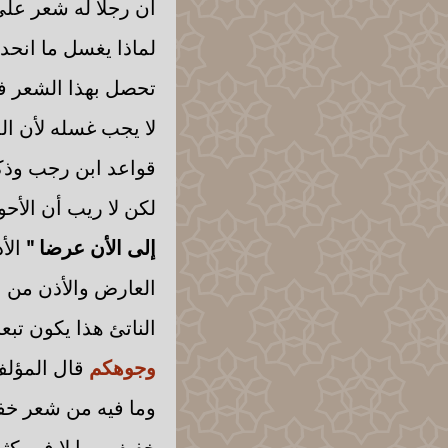
أن رجلا له شعر على
لماذا يغسل ما انحد
تحصل بهذا الشعر ف
لا يجب غسله لأن ال
قواعد ابن رجب وذك
لكن لا ريب أن الأ
إلى الأن عرضا "
الأذ
العارض والأذن من ا
الناتئ هذا يكون تبع
وجوهكم
قال المؤل
وما فيه من شعر خفي
خفيف وما لا فهو كث