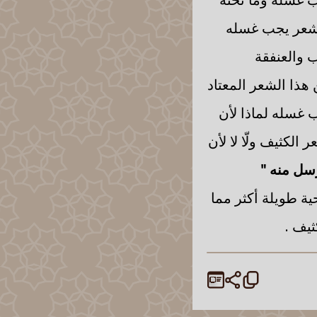
الشعر يجب غسله
ب والعنفقة
هذا الشعر المعتاد
 غسله لماذا لأن
الكثيف ولّا لا لأن
سل منه "
ة طويلة أكثر مما
يف .