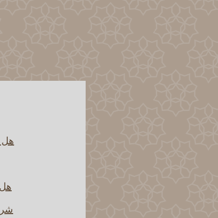
هل ي
هل 
شرح 