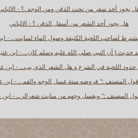
ل يجوز أخذ شعر من تحت الذقن ومن الوجه .؟ - الالباني
هل يجوز أخذ الشعر من أسفل الذقن ؟ - الالباني
ترط لصاحب اللحية الكثيفة وصول الماء لمنابت... - ابن
د حديث ( أن النبي صلى الله عليه وسلم كان... - ابن عثي
حدود اللحية في الشرع و هل الشعر الذي يب... - ابن عث
ل المصنف :" فروضه ستة غسل الوجه والفم... - ابن ع
ل المصنف :" ويغسل وجهه من منابت شعرالر... - ابن ع