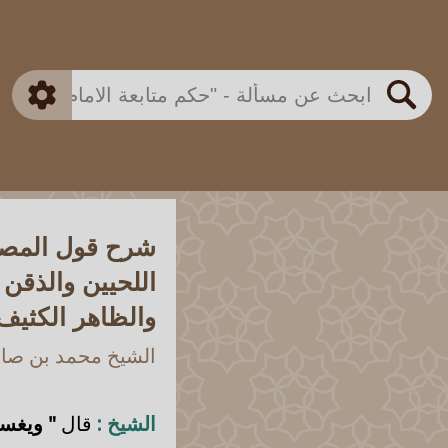
بن باز
بن العثيمين
ذكي
الألباني
الفوزان
مطابق
متقدم
اللجنة الدائمة
بحث
شرح قول المصن
اللحيين والذقن
والظاهر الكثيف
الشيخ محمد بن صالح
الشيخ :
قال
" ويغسل