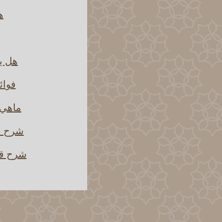
ه
هل يش
فوائ
ماهي 
شرح قو
شرح قو