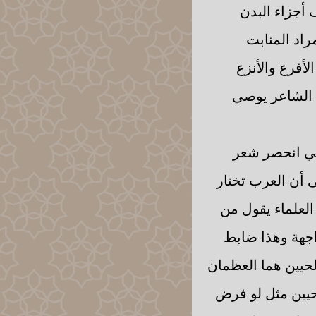
أجزاء البدن
اد المنابت
لأفرع والأنزع
ل الشاعر يوصي
لي انحصر شعر
ى أن العرب تختار
لعلماء يقول من
اجهة وهذا ضابط
لحيين هما العظمان
لحيين مثل لو فرض