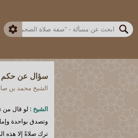
بن باز
بن العثيمين
ذكي
الألباني
الفوزان
مطابق
متقدم
اللجنة الدائمة
بحث
سؤال عن حكم ت
الشيخ محمد بن صالح
الشيخ :
لو قال من ت
وتصدق بواحدة وإما
ترك صلاةً إلا هذه ال