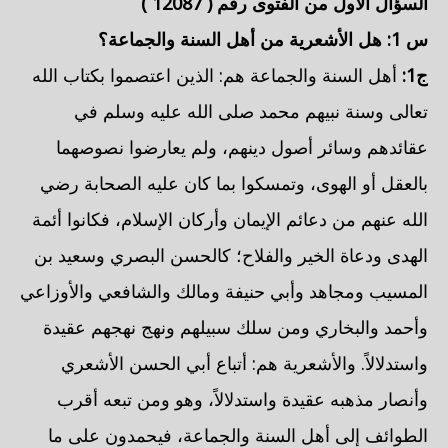
السؤال الأول من الفتوى رقم (
12087
)
س 1:
هل
الأشعرية
من أهل السنة والجماعة؟
ج1:
أهل السنة والجماعة هم: الذين اعتصموا بكتاب الله
تعالى وسنة نبيهم محمد صلى الله عليه وسلم في
عقائدهم وسائر أصول دينهم، ولم يعارضوا نصوصهما
بالعقل أو الهوى، وتمسكوا بما كان عليه الصحابة رضي
الله عنهم من دعائم الإيمان وأركان الإسلام، فكانوا أئمة
الهدى ودعاة الخير والفلاح؛
كالحسن البصري
وسعيد بن
المسيب
ومجاهد
وأبي حنيفة
ومالك
والشافعي
والأوزاعي
وأحمد
والبخاري
ومن سلك سبيلهم ونهج نهجهم عقيدة
واستدلالاً.
والأشعرية
هم: أتباع
أبي الحسن الأشعري
وأنصار مذهبه عقيدة واستدلالاً، وهو ومن تبعه أقرب
الطوائف إلى أهل السنة والجماعة، فيحمدون على ما