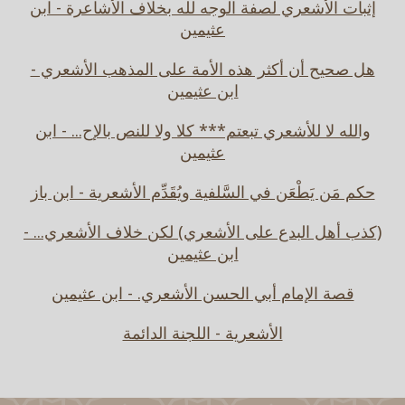
إثبات الأشعري لصفة الوجه لله بخلاف الأشاعرة - ابن
عثيمين
هل صحيح أن أكثر هذه الأمة على المذهب الأشعري -
ابن عثيمين
والله لا للأشعري تبعتم*** كلا ولا للنص بالإح... - ابن
عثيمين
حكم مَن يَطْعَن في السَّلفية ويُقَدِّم الأشعرية - ابن باز
(كذب أهل البدع على الأشعري) لكن خلاف الأشعري... -
ابن عثيمين
قصة الإمام أبي الحسن الأشعري. - ابن عثيمين
الأشعرية - اللجنة الدائمة