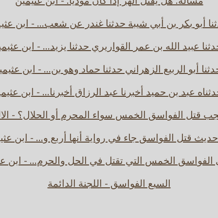
مسألة: هل يقتل الهر إذا كان مؤذيا. - ابن عثيمين
نا أبو بكر بن أبي شيبة حدثنا غندر عن شعب... - ابن عثي
ثنا عبيد الله بن عمر القواريري حدثنا يزيد... - ابن عثيم
ثنا أبو الربيع الزهراني حدثنا حماد وهو بن... - ابن عثيم
ثناه عبد بن حميد أخبرنا عبد الرزاق أخبرنا... - ابن عثيم
ب قتل الفواسق الخمس سواء المحرم أو الحلال؟ - الال
ديث قتل الفواسق جاء في رواية أنها أربع و... - ابن عثي
الفواسق الخمس التي تقتل في الحل والحرم... - ابن ع
السبع الفواسق - اللجنة الدائمة