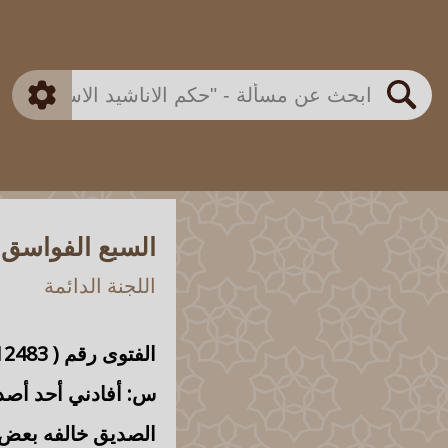
بن باز
بن العثيمين
ذكي
الألباني
الفوزان
مطابق
متقدم
اللجنة الدائمة
بحث
السبع الفواسق
اللجنة الدائمة
الفتوى رقم (
12483
س: أفادني أحد أصدق
الصديق خالفه بعض ا