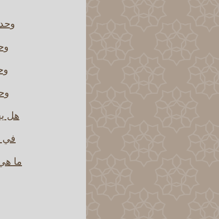
وحدث
وحد
وحد
وحد
هل يج
في ح
ما هي 