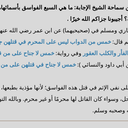
ن سماحة الشيخ الإجابة: ما هي السبع الفواسق بأسمائها،
 أجيبونا جزاكم الله خيرًا
.
اري
ومسلم
في (صحيحيهما) عن
ابن عمر
رضي الله عنهم
م قال:
خمس من الدواب ليس على المحرم في قتلهن جن
لفأر والكلب العقور
وفي رواية:
خمس لا جناح على من ق
ن
أبي داود
والنسائي
):
خمس لا جناح في قتلهن على من 
ى نفي الإثم في قتل هذه الفواسق؛ لأنها مؤذية بطبعها، 
، وسواء كان القاتل لها محرمًا أو غير محرم. وبالله الت
ه وصحبه وسلم.