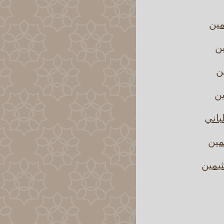
مين
ين
ين
ين
باني
مين
ثيمين