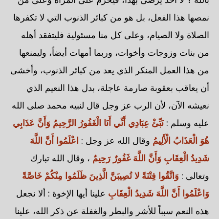
نمصها هذا الفعل، بل هو من كبائر الذنوب التي لا تكفرها
الصلاة ولا الصيام، وعلى كل منا مسئولية فليتفقد أهله
من بنات وزوجات وأخوات، وربما أمهات أيضاً، وليمنعها
من هذا العمل المنكر الذي يعد من كبائر الذنوب، وأخشى
أن يعاقب بعقوبة صارمة عاجلة، بدل هذا النعيم الذي
نعيشه الآن، لأن الرب عز وجل قال لنبيه محمد صلى الله
عليه وسلم :
نَبِّئْ عِبَادِي أَنِّي أَنَا الْغَفُورُ الرَّحِيمُ وَأَنَّ عَذَابِي
هُوَ الْعَذَابُ الْأَلِيمُ
وقال الله عز وجل :
اعْلَمُوا أَنَّ اللَّهَ
شَدِيدُ الْعِقَابِ وَأَنَّ اللَّهَ غَفُورٌ رَحِيمٌ
، وقال الله تبارك
وتعالى :
وَاتَّقُوا فِتْنَةً لا تُصِيبَنَّ الَّذِينَ ظَلَمُوا مِنْكُمْ خَاصَّةً
وَاعْلَمُوا أَنَّ اللَّهَ شَدِيدُ الْعِقَابِ
علينا أيها الإخوة : ألا نجعل
هذه النعم سبباً للأشر والبطر والغفلة عن ذكر الله، علينا