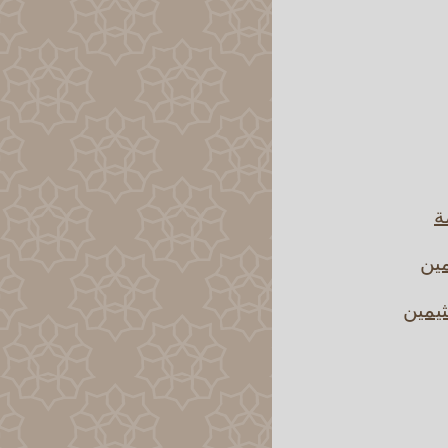
ة
مين
ثيمين