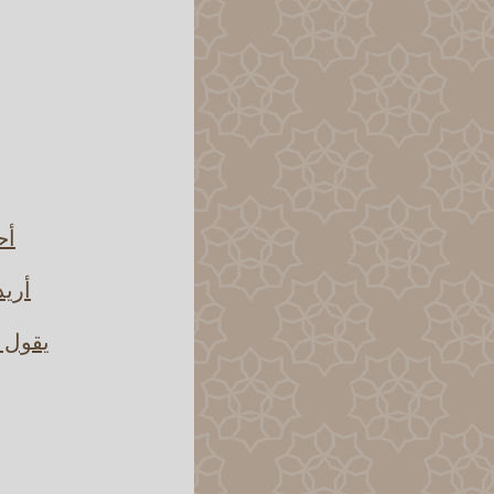
أح
أريد
يقول ه