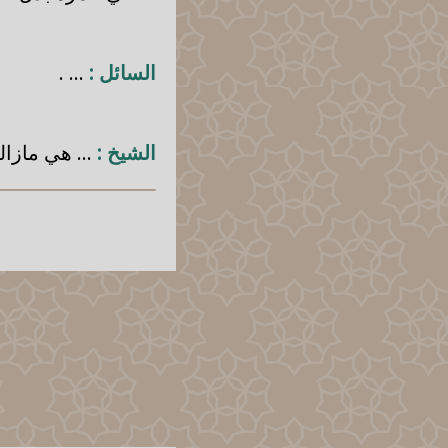
السائل :
... .
الشيخ :
... هي مازال