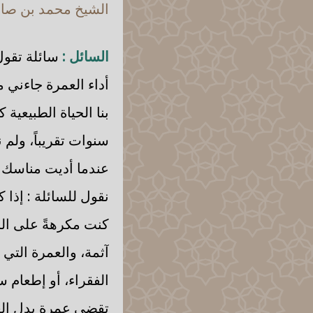
الشيخ محمد بن صالح
السائل :
سائلة تقول
أداء العمرة جاءني 
بنا الحياة الطبيعية
سنوات تقريباً، ولم ن
عندما أديت مناسك الع
نقول للسائلة : إذا 
كنت مكرهةً على الج
آثمة، والعمرة التي
الفقراء، أو إطعام 
تقضي عمرة بدل الع