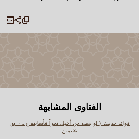
الفتاوى المشابهة
فوائد حديث :( لو بعت من أخيك ثمراً فأصابته ج... - ابن
عثيمين