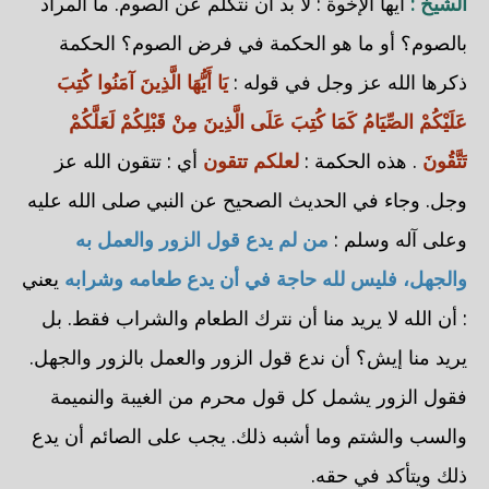
الشيخ :
أيها الإخوة : لا بد أن نتكلم عن الصوم. ما المراد
بالصوم؟ أو ما هو الحكمة في فرض الصوم؟ الحكمة
ذكرها الله عز وجل في قوله :
يَا أَيُّهَا الَّذِينَ آمَنُوا كُتِبَ
عَلَيْكُمْ الصِّيَامُ كَمَا كُتِبَ عَلَى الَّذِينَ مِنْ قَبْلِكُمْ لَعَلَّكُمْ
تَتَّقُونَ
. هذه الحكمة :
لعلكم تتقون
أي : تتقون الله عز
وجل. وجاء في الحديث الصحيح عن النبي صلى الله عليه
وعلى آله وسلم :
من لم يدع قول الزور والعمل به
والجهل، فليس لله حاجة في أن يدع طعامه وشرابه
يعني
: أن الله لا يريد منا أن نترك الطعام والشراب فقط. بل
يريد منا إيش؟ أن ندع قول الزور والعمل بالزور والجهل.
فقول الزور يشمل كل قول محرم من الغيبة والنميمة
والسب والشتم وما أشبه ذلك. يجب على الصائم أن يدع
ذلك ويتأكد في حقه.