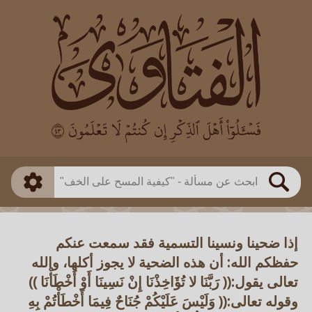
العالم
طريقة البحث
بن باز
بن العثيمين
ذكي
الألباني
الفوزان
مطابق
متقدم
اللجنة الدائمة
بحث
إذا ضحينا ونسينا التسمية فقد سمعت عنكم
حفظكم الله: أن هذه الضحية لا يجوز أكلها، والله
تعالى يقول:(( رَبَّنَا لا تُؤَاخِذْنَا إِنْ نَسِينَا أَوْ أَخْطَأْنَا ))
وقوله تعالى:(( وَلَيْسَ عَلَيْكُمْ جُنَاحٌ فِيمَا أَخْطَأْتُمْ بِهِ