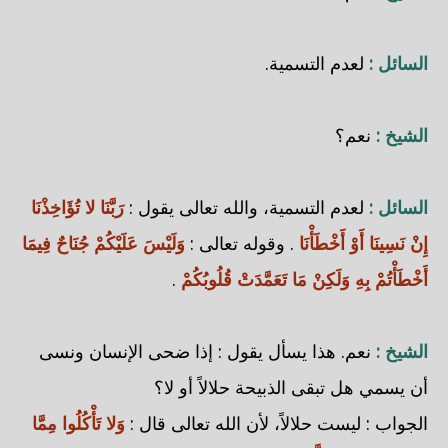
السائل :
لعدم التسمية.
الشيخ :
نعم؟
السائل :
لعدم التسمية، والله تعالى يقول :
رَبَّنَا لا تُؤَاخِذْنَا
إِنْ نَسِينَا أَوْ أَخْطَأْنَا
. وقوله تعالى :
وَلَيْسَ عَلَيْكُمْ جُنَاحٌ فِيمَا
أَخْطَأْتُمْ بِهِ وَلَكِنْ مَا تَعَمَّدَتْ قُلُوبُكُمْ
.
الشيخ :
نعم. هذا يسأل يقول : إذا ضحى الإنسان ونسى
أن يسمي هل تبقى الذبيحة حلالاً أو لا؟
الجواب : ليست حلالاً، لأن الله تعالى قال :
وَلا تَأْكُلُوا مِمَّا