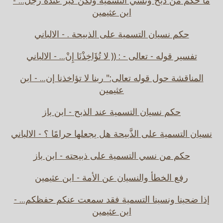
ما حكم من ذبح ونسي التسمية ولكن كبر عنده رجل... -
ابن عثيمين
حكم نسيان التسمية على الذبيحة . - الالباني
تفسير قوله - تعالى - : (( لا تُؤَاخِذْنَا إِنْ... - الالباني
المناقشة حول قوله تعالى:" ربنا لا تؤاخذنا إن... - ابن
عثيمين
حكم نسيان التسمية عند الذبح - ابن باز
نسيان التسمية على الذَّبيحة هل يجعلها حرامًا ؟ - الالباني
حكم من نسي التسمية على ذبيحته - ابن باز
رفع الخطأ والنسيان عن الأمة - ابن عثيمين
إذا ضحينا ونسينا التسمية فقد سمعت عنكم حفظكم... -
ابن عثيمين