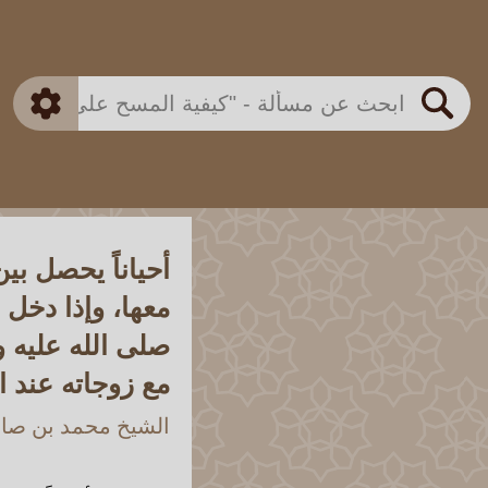
بن باز
بن العثيمين
ذكي
الألباني
الفوزان
مطابق
متقدم
اللجنة الدائمة
بحث
أحياناً يحصل بي
معها، وإذا دخل 
صلى الله عليه 
مع زوجاته عند ا
الشيخ محمد بن صالح