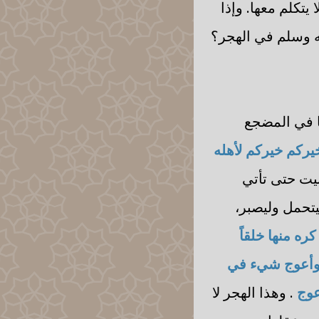
تكلم معها. وإذا
يه وسلم في الهجر؟
ا في المضجع
يركم خيركم لأهله
بيت حتى تأتي
يتحمل وليصبر،
ره منها خلقاً
 وأعوج شيء في
عوج
. وهذا الهجر لا