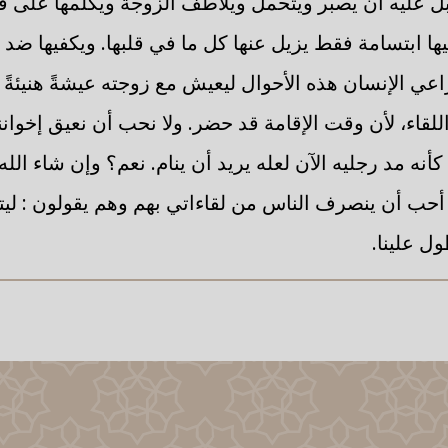
. بل عليه أن يصبر ويتحمل ويلاطف الزوجة ويكلمها على ق
فيها ابتسامة فقط يزيل عنها كل ما في قلبها. ويكفيها 
اعي الإنسان هذه الأحوال ليعيش مع زوجته عيشةً هنيئةً 
اللقاء، لأن وقت الإقامة قد حضر. ولا نحب أن نعيق إخوانن
نه مد رجليه الآن لعله يريد أن ينام. نعم؟ وإن شاء الله إ
حب أن ينصرف الناس من لقاءاتي بهم وهم يقولون : ليته 
ول علينا.