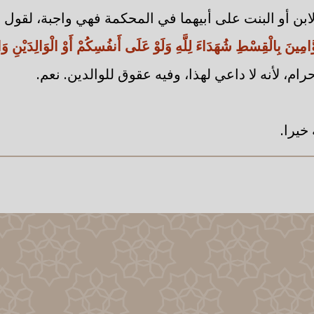
ابن أو البنت على أبيهما في المحكمة فهي واجبة، لقول ا
َامِينَ بِالْقِسْطِ شُهَدَاءَ لِلَّهِ وَلَوْ عَلَى أَنفُسِكُمْ أَوْ الْوَالِدَيْنِ وَا
رام، لأنه لا داعي لهذا، وفيه عقوق للوالدين. نعم.
خيرا.