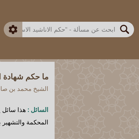
بن باز
بن العثيمين
ذكي
الألباني
الفوزان
مطابق
متقدم
اللجنة الدائمة
بحث
ما حكم شهادة ال
الشيخ محمد بن صالح
السائل :
هذا سائل يقو
المحكمة والتشهير ب