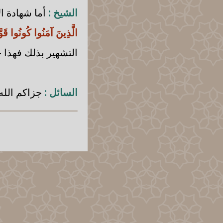
الشيخ :
أما شهادة ال
الَّذِينَ آمَنُوا كُونُوا قَوّ
التشهير بذلك فهذا ح
السائل :
جزاكم الله 