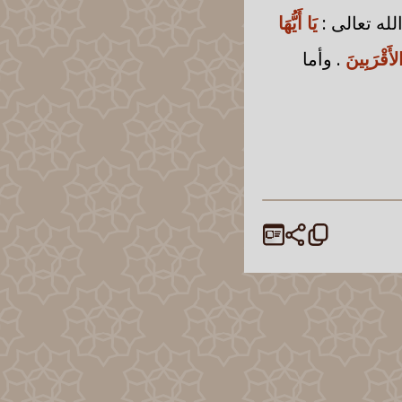
لله تعالى :
يَا أَيُّهَا
لأَقْرَبِينَ
. وأما