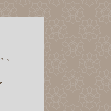
ما حك
ص