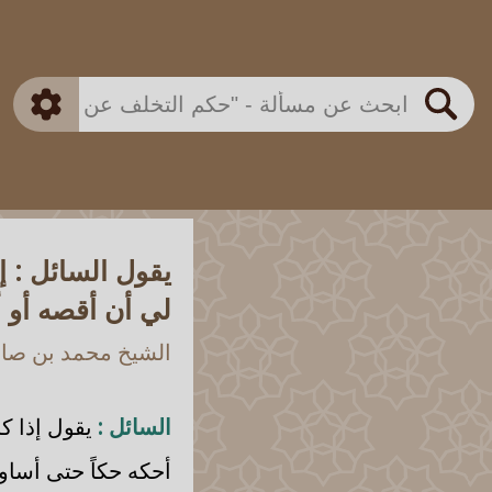
بن باز
بن العثيمين
ذكي
الألباني
الفوزان
مطابق
متقدم
اللجنة الدائمة
بحث
يقول السائل : 
لي أن أقصه أو أح
الشيخ محمد بن صالح
السائل :
يقول إذا ك
أحكه حكاً حتى أساوي 