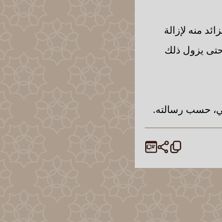
ئد منه لإزالة
 حتى يزول ذلك
في، حسب رسالته.