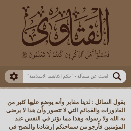
العالم
طريقة البحث
بن باز
بن العثيمين
ذكي
الألباني
الفوزان
مطابق
متقدم
اللجنة الدائمة
بحث
يقول السائل : لدينا مقابر وأنه يوضع عليها كثير من
القاذورات والقمائم التي لا تتصور وأن هذا لا يرضى
به الله ولا رسوله وهذا مما يؤثر في النفس عند
المؤمنين فأرجو من سماحتكم إرشادنا والنصح في