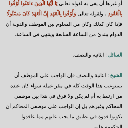
أو غيرها أن يفي به لقوله تعالى
يَا أَيُّهَا الَّذِينَ ءامَنُوا أَوْفُوا
بِالْعُقُودِ
، ولقوله تعالى
وَأَوْفُوا بِالْعَهْدِ إِنَّ الْعَهْدَ كَانَ مَسْئُولًا
فإذا كان كذلك وكان من المعلوم بين الموظف والدولة أن
الدوام يبتدئ من الساعة السابعة وينتهي في الساعة.
السائل :
الثانية والنصف.
الشيخ :
الثانية والنصف فإن الواجب على الموظف أن
يستوعب هذا الوقت كله في مقر عمله سواء كان عنده
من ارتبط به أم لم يكن ولا فرق في هذا بين موظفي
المحاكم وغيرهم بل إن الواجب على موظفي المحاكم أن
يكونوا قدوة في تطبيق ما يجب عليهم مما عاقدوا
الحكومة عليه.