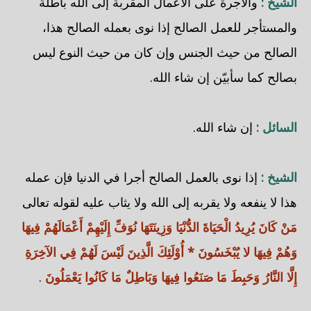
الشيخ :
والأجرة على الأعمال المقربة إلى الله باطلة
والمستأجر للعمل الصالح إذا نوى بعمله الصالح هذا،
الصالح من حيث الجنس وإن كان من حيث النوع ليس
بصالح كما سأبيّن إن شاء الله.
السائل :
إن شاء الله.
الشيخ :
إذا نوى بالعمل الصالح أجرا في الدنيا فإن عمله
هذا لا ينفعه ولا يقربه إلى الله ولا يثاب عليه لقوله تعالى
مَنْ كَانَ يُرِيدُ الْحَيَاةَ الدُّنْيَا وَزِينَتَهَا نُوَفِّ إِلَيْهِمْ أَعْمَالَهُمْ فِيهَا
وَهُمْ فِيهَا لا يُبْخَسُونَ * أُوْلَئِكَ الَّذِينَ لَيْسَ لَهُمْ فِي الآخِرَةِ
إِلَّا النَّارُ وَحَبِطَ مَا صَنَعُوا فِيهَا وَبَاطِلٌ مَا كَانُوا يَعْمَلُونَ
.