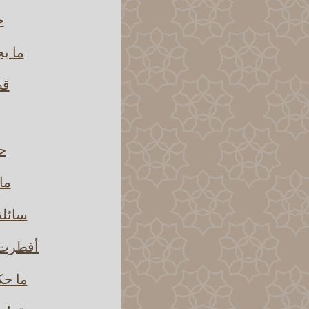
ح
ما ي
قض
ح
ما
سائلة تق
أفطرت 
ما حك