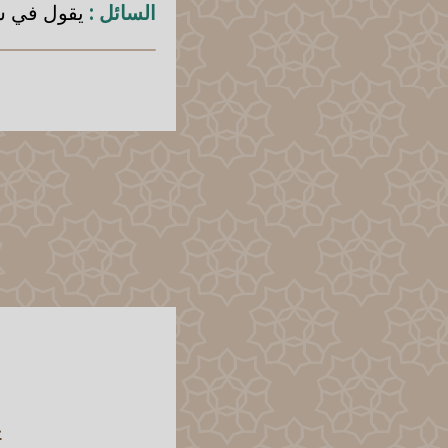
السائل :
يقول في سؤ
ح