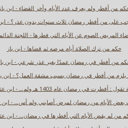
كم من أفطر ولم يعرف عدد الأيام وأخر القضاء - ابن باز
جب على من أفطر رمضان ثلاث سنوات بدون عذر؟ - ابن 
اء المريض الصوم عن الأيام التي فطرها - اللجنة الدائم
حكم من ترك الصلاة أيام مرضه ثم قضاها - ابن باز
كم من أفطر في رمضان عمدًا بغير عذر شرعي - ابن باز
 يلزم من أفطر في رمضان بسبب مشقة العمل؟ - ابن با
ول : أفطرت في رمضان عام 1403 هـ ولم... - ابن عثيمين
بعض الأيام من رمضان لمرض أصابني ولم أس... - ابن 
م من لم يقض الأيام التي أفطرها في رمضان... - ابن عث