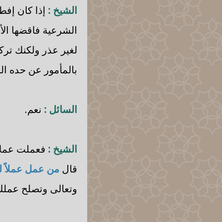
الشيخ :
إذا كان إفط
الشرعية فاقضها الأ
لغير عذر ولكنك ترك
بالمأمور عن حده ا
السائل :
نعم.
الشيخ :
فعملت عملاً
قال
من عمل عملاً ل
وتعالى وتصلح عملك 