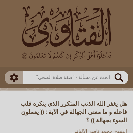
العالم
طريقة البحث
بن باز
بن العثيمين
ذكي
الألباني
الفوزان
مطابق
متقدم
اللجنة الدائمة
بحث
هل يغفر الله الذنب المتكرر الذي ينكره قلب
فاعله و ما معنى الجهالة في الآية : (( يعملون
السوء بجهالة )) ؟
الشيخ محمد ناصر الالباني