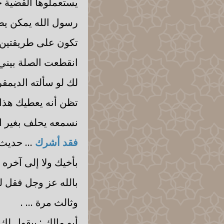
يستعملوها القضية خ
رسول الله يمكن يصو
تكون على طريقتين ط
انقطعت الصلة بيني
لك لو سألته الديمق
تظن أنه يعطيك هذا 
نسمعه يحلف بغير ال
فقد أشرك
... حديث
بأخيك ولا إلى آخره
بالله عز وجل فقل ل
وثالث مرة ... .
أبو مالك : بيقول لك