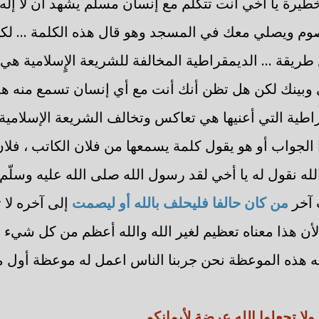
طيرة يا أخي أنت تتكلم مع إنسان مسلم يشهد أن لا إله إ
م ويصلي معك في المسجد وهو قال هذه الكلمة ... لكن 
ريقة ... الديمقراطية المخالفة للشريعة الإٍسلامية ه
 وبينك لكن هل تظن أنك أنت مع أي إنسان تسمع منه ه
راطية التي أعنيها هي تعاكس وتخالف الشريعة الإسلام
الجواب أو هو يقول كلمة يسمعها من فلان الكاتب ، فلان
له نقول له يا أخي لقد رسول الله صلى الله عليه وسلّم
 آخر
من كان حالفا فليحلف بالله أو ليصمت
إلى آخره لا 
 لأن هذا معناه تعظيم لغير الله والله أعظم من كل شيء
ه هذه الموعظة نحن جربنا الناس اعمل له موعظة أول م
ولا تجعلوا الله عرضة لأيمانكم