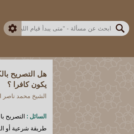
بن باز
بن العثيمين
ذكي
الألباني
الفوزان
مطابق
متقدم
اللجنة الدائمة
بحث
هل التصريح بال
يكون كافرا ؟
الشيخ محمد ناصر ال
السائل :
التصريح بال
طريقة شرعية أو الد