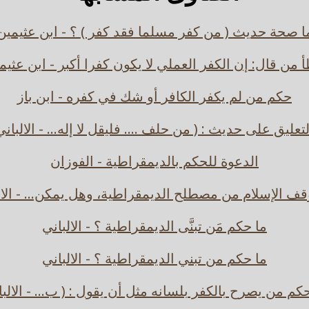
ا صحة حديث ( من كفر مسلما فقد كفر ) ؟ - ابن عثيمين
 من قال: إن الكفر العملي لا يكون كفرا أكبر - ابن عثيم
حكم من لم يكفر الكافر أو شك في كفره - ابن باز
لتعليق على حديث : ( من حلف .... فليقل لا إله... - الالباني
الدعوة للحكم بالديمقراطية - الفوزان
قف الإسلام من مصطلح الديمقراطية، وهل يمكن... - الال
ما حكم مَن تبنَّى الديمقراطية ؟ - الالباني
ما حكم من تبني الديمقراطية ؟ - الالباني
كم من يصرح بالكفر بلسانه مثل أن يقول : ( ب... - الالب