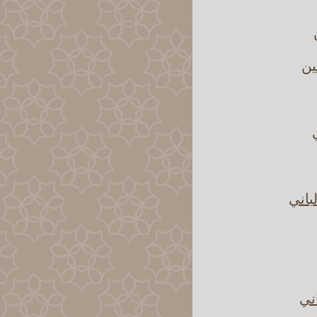
ين
باني
اني