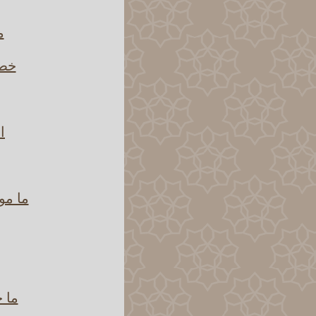
م
خطأ
ا
ما مو
ما ح