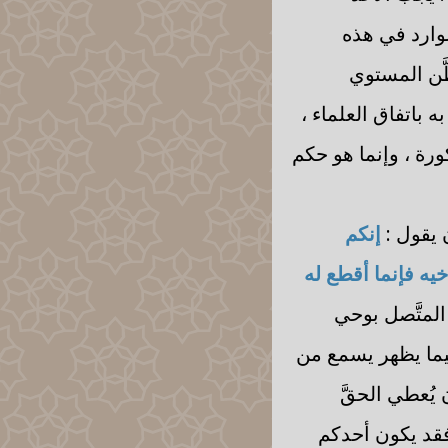
لوارد في هذه
َّن المستوي
 باتفاق العلماء ،
كورة ، وإنما هو حكم
 يقول :
إنكم
خيه فإنما أقطع له
المتَّصل بوحي
يما يظهر يسمع من
ن يُعطي الحقَّ
 فقد يكون أحدكم