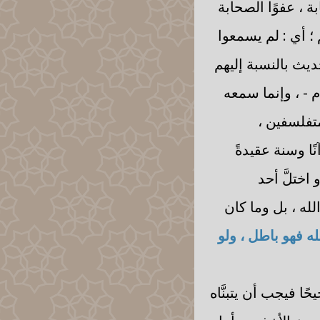
ة ، عفوًا الصحابة
 أي : لم يسمعوا
يث بالنسبة إليهم
 - ، وإنما سمعه
متفلسفين ،
ًا وسنة عقيدةً
 اختلَّ أحد
له ، بل وما كان
ه فهو باطل ، ولو
ا فيجب أن يتبنَّاه