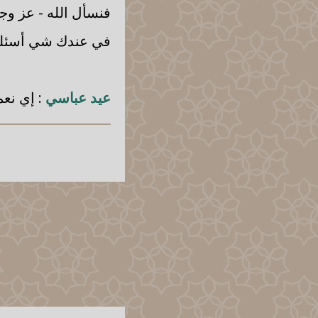
فنسأل الله - عز وجل
في عندك شي أسئلة
عيد عباسي
: إي نعم