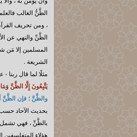
وأن يؤمن به ، وألَّا
الظَّنُّ الغالب فالع
، ومن تحريف القرآن 
الظَّنِّ والنهي عن ا
المسلمين إلا مَن شذَّ
الشريعة .
مثلًا لما قال ربنا - 
يَتَّبِعُونَ إِلَّا الظَّنَّ وَم
والظَّنَّ ؛ فإن الظَّ
بحديث الآحاد حسب 
بالظَّنِّ ، فهي تشمل
هؤلاء المتفلسفين ال