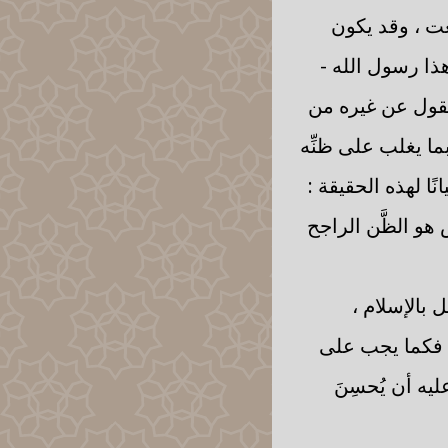
عت ، وقد يكون
هذا رسول الله -
نقول عن غيره من
ما يغلب على ظنِّه
نًا لهذه الحقيقة :
هو الظَّن الراجح
 بالإسلام ،
، فكما يجب على
يه أن يُحسِنَ