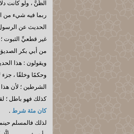
الظَّنَّ ، ولو كانت 
ربما فيه شيء من ال
الحديث عن الرسول م
غير قطعيِّ الثبوت ؛
من أبي بكر الصديق ؛
ويقولون : هذا الحديث
وحكمًا وخلقًا ، جزء 
الشرطين ؛ لأن هذا 
كذلك فهو باطل ؛ لقو
كان مئة شرط
.
لذلك فالمسلم حينما 