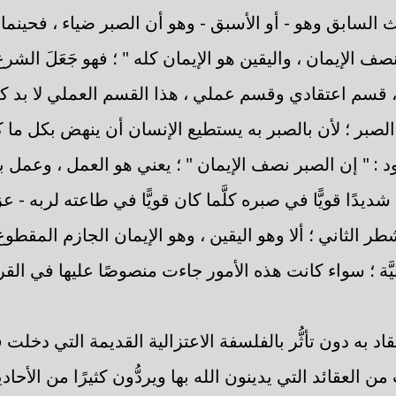
 السابق وهو - أو الأسبق - وهو أن الصبر ضياء ، فحينما 
 الإيمان ، واليقين هو الإيمان كله " ؛ فهو جَعَلَ الشرع
 قسم اعتقادي وقسم عملي ، هذا القسم العملي لا بد ك
بر ؛ لأن بالصبر به يستطيع الإنسان أن ينهض بكل ما كُلّ
: " إن الصبر نصف الإيمان " ؛ يعني هو العمل ، وعمل بدو
شديدًا قويًّا في صبره كلَّما كان قويًّا في طاعته لربه - ع
طر الثاني ؛ ألا وهو اليقين ، وهو الإيمان الجازم المقطوع 
يَّة ؛ سواء كانت هذه الأمور جاءت منصوصًا عليها في الق
د به دون تأثُّر بالفلسفة الاعتزالية القديمة التي دخلت
 العقائد التي يدينون الله بها ويردُّون كثيرًا من الأحا