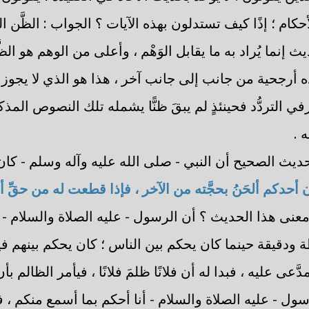
حكام ؛ إذًا كيف تستدلون بهذه الآيات ؟ الجواب : الظَّن ا
 إنما يُراد به ما يقابل الوَهْم ، وأعلى من الوهم هو الظ
أرجحية من جانب إلى جانب آخر ، هذا هو الذي لا يجوز به
ي التردُّد فحينئذٍ لم يبقَ ظنًّا يشمله تلك النصوص المذ
 .
ديث الصحيح أن النبي - صلى الله عليه وآله وسلم - كان
ن أحدكم ألحَنُ بحجَّته من الآخر ، فإذا قطعت له من حقِّ أ
 معنى هذا الحديث ؟ أن الرسول - عليه الصلاة والسلام - 
ودقيقة حينما كان يحكم بين الناس ؛ كان يحكم بينهم ف
دَّعى عليه ، فبدا له أن فلانًا ظلمَ فلانًا ، فيأمر الظالم بأ
ول - عليه الصلاة والسلام - أنا أحكم بما أسمع منكم ،