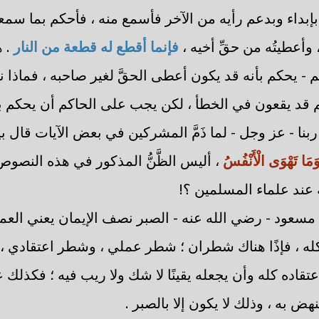
 بإبداء وبدعم رأيه من الآخر فأسمع منه ، فأحكم بما سم
وأعطيتُه من حقِّ أخيه ،
فإنما أقطع له قطعة من النار
. 
 - يحكم بأنه قد يكون أعطى الحقَّ لغير صاحبه ، فماذا 
هم قد يقعون في الخطأ ، لكن يجب على الحاكم أن يحكم ب
ك ربنا - عز وجل - لما ذَمَّ المشركين في بعض الآيات قال بيا
َ وَمَا تَهْوَى الْأَنْفُسُ
، أليس الظَّنُّ المذكور في هذه النصوص 
عند علماء المسلمين ؟!
ن مسعود - رضي الله عنه - الصبر نصف الإيمان يعني العمل
 كله ، فإذًا هناك شطران ؛ شطر عملي ، وشطر اعتقادي 
تقاده كله وأن يجعله يقينًا لا شك ولا ريب فيه ؛ فكذلك عل
هض به ، وذلك لا يكون إلا بالصبر .