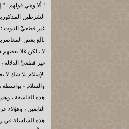
؛ ألا وهي قولهم : " إ
الشرطين المذكورين ؛
غير قطعيِّ الثبوت ؛
بالَغَ بعض المعاصرين 
لا ، لكن غلا بعضهم 
غير قطعيِّ الدلالة 
الإسلام بلا شك لا يع
والسلام - بواسطة هؤ
هذه الفلسفة ، وهم -
التابعين ، وهؤلاء عن
هذه السلسلة في رأي