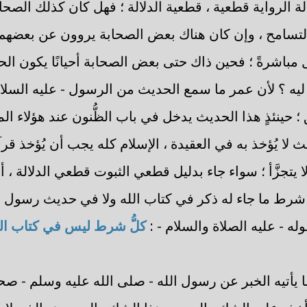
دلالة الرواية قطعية ، قطعية الدلالة ؛ فهل كان كذلك الصحاب
تسامح ، وإن كان هناك بعض الصحابة يروون عن بعضهم ؛
باشرةً ؛ فحين ذاك حتى بعض الصحابة أحيانًا يكون الحد
 ليه ؟ لأن عمر ما سمع الحديث من الرسول - عليه السلام
 حينئذٍ هذا الحديث يدخل في باب الظُّنون عند هؤلاء ال
 لا يُؤخذ به في العقيدة ، الإسلام كله يجب أن يُؤخذ قرآن
لا يتجزَّأ ؛ سواء جاء بدليل قطعي الثبوت قطعي الدلالة ، أو
شرط ما جاء له ذكر في كتاب الله ولا في حديث رسول ال
له - عليه الصلاة والسلام - :
كلُّ شرط ليس في كتاب الل
يأتيه الخبر عن رسول الله - صلى الله عليه وسلم - صحيحً