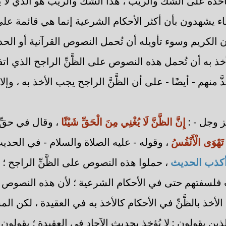
 يأخذه على الشك والريب ، هذا الشك والريب هو الذي لا يج
لماء يشهدون بأن أكثر الأحكام الشرعية إنما هي قائمة على ه
الكريم وسوء تأويله أن تُحمل النصوص القرآنية أو الحديثي
لأخذ به أن تُحمل هذه النصوص على الظَّنِّ الراجح الذي ات
 منهم - أيضًا - على أن الظَّنَّ الراجح يجب الأخذ به ، وإلا
عز وجل - :
إِنَّ الظَّنَّ لَا يُغْنِي مِنَ الْحَقِّ شَيْئًا
، وقال في حقِّ
َا تَهْوَى الْأَنْفُسُ
، وقوله - عليه الصلاة والسلام - في الحدي
نَّ أكذب الحديث
، حملوا هذه النصوص على الظَّنِّ الراجح ؛ إذ
فلسفتهم حتى في الأحكام الشرعية ؛ لأن هذه النصوص ع
 الأخذ بالظَّنِّ في الأحكام كالأخذ به في العقيدة ، لكن ا
ذين يقولون : لا يُؤخذ بحديث الآحاد في العقيدة ؛ يقولون 