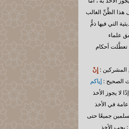
وز الأخذ به ، أما
ذا الظَّنِّ الغالب
ة التي فيها ذمُّ
فق علماء
 تعطَّلت أحكام
 المشركين :
إِنْ
ث الصحيح :
إياكم
ًا لا يجوز الأخذ
امة في الأخذ
لمسلمين جميعًا حتى
: يجب الأخذ