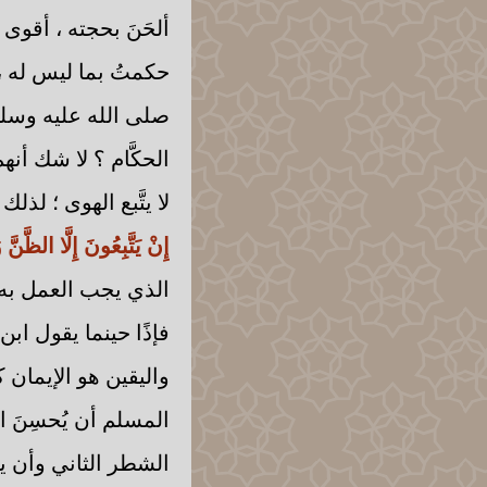
ألحَنَ بحجته ، أقوى
حكمتُ بما ليس له ، 
صلى الله عليه وسلم
الحكَّام ؟ لا شك أن
لا يتَّبع الهوى ؛ لذل
إِنْ يَتَّبِعُونَ إِلَّا الظَّنّ
الذي يجب العمل به 
فإذًا حينما يقول اب
واليقين هو الإيمان
المسلم أن يُحسِنَ اع
الشطر الثاني وأن ين