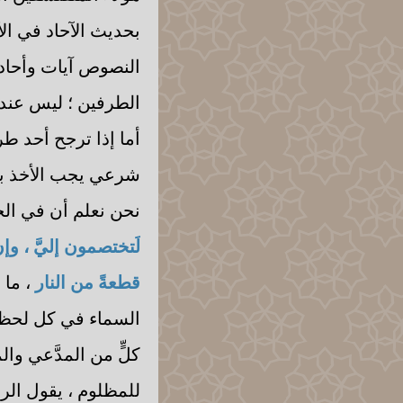
بحديث الآحاد في الأ
النصوص آيات وأحاديث
الطرفين ؛ ليس عنده 
أما إذا ترجح أحد طرف
شرعي يجب الأخذ به
نحن نعلم أن في الح
لَتختصمون إليَّ ، وإ
قطعةً من النار
، ما
السماء في كل لحظة 
كلٍّ من المدَّعي والم
للمظلوم ، يقول الرس