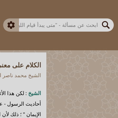
بن باز
بن العثيمين
ذكي
الألباني
الفوزان
مطابق
متقدم
اللجنة الدائمة
بحث
الكلام على معنى 
الشيخ محمد ناصر ال
الشيخ
: لكن هذا الأ
أحاديث الرسول - علي
الإيمان " ؛ ذلك لأ