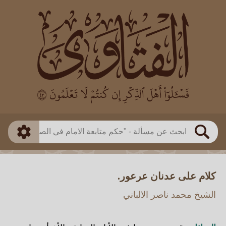
العالم
طريقة البحث
بن باز
بن العثيمين
ذكي
الألباني
الفوزان
مطابق
متقدم
اللجنة الدائمة
بحث
كلام على عدنان عرعور.
الشيخ محمد ناصر الالباني