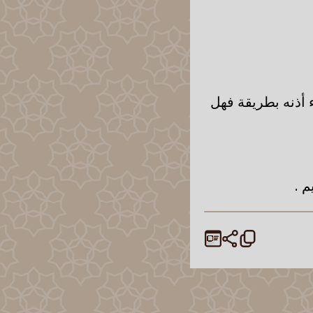
 أذنه بطريقة فهل
م .