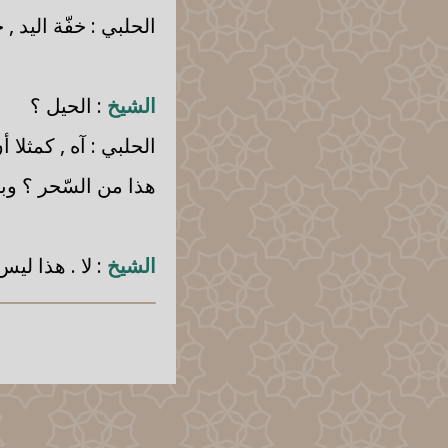
الحلبي
: خفّة اليد , 
الشيخ
: الحيل ؟
الحلبي
: آه , كمثلا
هذا من السّحر ؟ وبا
الشيخ
: لا . هذا ليس