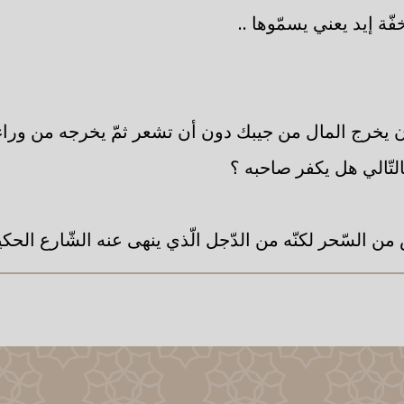
خفّة إيد يعني يسمّوها ..
 أن يخرج المال من جيبك دون أن تشعر ثمّ يخرجه من وراء
لتّالي هل يكفر صاحبه ؟
 من السّحر لكنّه من الدّجل الّذي ينهى عنه الشّارع الحكي