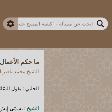
بن باز
بن العثيمين
ذكي
الألباني
الفوزان
مطابق
متقدم
اللجنة الدائمة
بحث
ما حكم الأعمال 
الشيخ محمد ناصر ال
الحلبي
: يقول السّائ
الشيخ
: تسمّى إيش