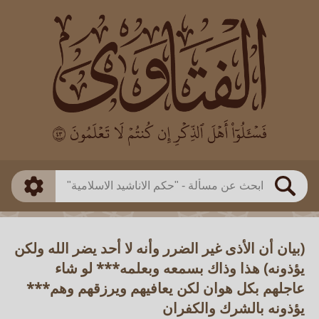
العالم
طريقة البحث
بن باز
بن العثيمين
ذكي
الألباني
الفوزان
مطابق
متقدم
اللجنة الدائمة
بحث
(بيان أن الأذى غير الضرر وأنه لا أحد يضر الله ولكن
يؤذونه) هذا وذاك بسمعه وبعلمه*** لو شاء
عاجلهم بكل هوان لكن يعافيهم ويرزقهم وهم***
يؤذونه بالشرك والكفران