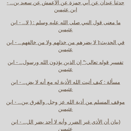
حدثنا عبدان عن أبي حمزة عن الأعمش عن سعيد بن... -
ابن عثيمين
ما معنى قول النبي صلى الله عليه وسلم : ( لا... - ابن
عثيمين
في الحديث:( لا يضرهم من خذلهم ولا من خالفهم... - ابن
عثيمين
تفسير قوله تعالى:" إن الذين يؤذون الله ورسول... - ابن
عثيمين
مسألة : كيف أثبت الله الأذية له مع أنه لا يض... - ابن
عثيمين
موقف المسلم من أذية الله عز وجل. والفرق بين... - ابن
عثيمين
(بيان أن الأذى غير الضرر وأنه لا أحد يضر الل... - ابن
عثيمين