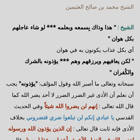
الشيخ محمد بن صالح العثيمين
الشيخ :
" هذا وذاك بِسمعه وبعلمه *** لو شاء عاجلهم
بكل هوان "
أي بكل عذاب يكونون به في هوان
" لكن يعافيهم ويرزقهم وهم *** يؤذونه بالشرك
والكُفران "
سبحانه وتعالى ما أصبر الله وقول المؤلف:
"يؤذونه"
يجب
أن نعلم أن الأذى غير الضرر الضرر لا أحد يضر الله كما
قال الله تعالى :
إنهم لن يضروا الله شيئاً
وفي الحديث
القدسي
يا عبادي إنكم لن تبلغوا ضري فتضروني
بخلاف
الأذى فإنه ثابت قال تعالى :
إن الذين يؤذون الله ورسوله
لعنهم الله في الدنيا والآخرة وأعد لهم عذابا مهينا
وقال