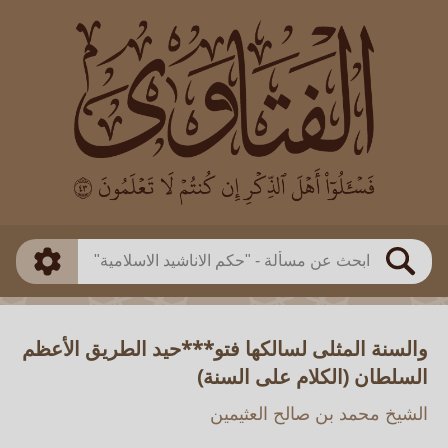
العالم
طريقة البحث
بن باز
بن العثيمين
ذكي
الألباني
الفوزان
مطابق
متقدم
اللجنة الدائمة
بحث
والسنة المثلى لسالكها فتو***حيد الطريق الأعظم
السلطان (الكلام على السنة)
الشيخ محمد بن صالح العثيمين