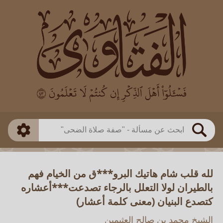
العالم
طريقة البحث
بن باز
بن العثيمين
ذكي
الألباني
الفوزان
مطابق
متقدم
اللجنة الدائمة
بحث
لله قلب شام هاتيك البرو***ق من الخيام فهم
بالطيران لولا التعلل بالرجاء تصدعت***أعشاره
كتصدع البنيان (معنى كلمة أعشار)
الشيخ محمد بن صالح العثيمين