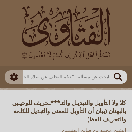
العالم
طريقة البحث
بن باز
بن العثيمين
ذكي
الألباني
الفوزان
مطابق
متقدم
اللجنة الدائمة
بحث
كلا ولا التأويل والتبديـل والتـ***ـحريف للوحيـين
بالبهتان (بيان أن التأويل للمعنى والتبديل للكلمة
والتحريف للفظ)
الشيخ محمد بن صالح العثيمين