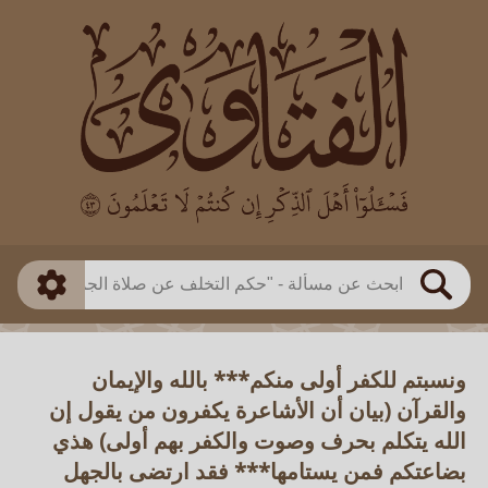
العالم
طريقة البحث
بن باز
بن العثيمين
ذكي
الألباني
الفوزان
مطابق
متقدم
اللجنة الدائمة
بحث
ونسبتم للكفر أولى منكم*** بالله والإيمان
والقرآن (بيان أن الأشاعرة يكفرون من يقول إن
الله يتكلم بحرف وصوت والكفر بهم أولى) هذي
بضاعتكم فمن يستامها*** فقد ارتضى بالجهل