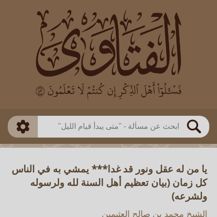
العالم
طريقة البحث
بن باز
بن العثيمين
ذكي
الألباني
الفوزان
مطابق
متقدم
اللجنة الدائمة
بحث
يا من له عقل ونور قد غدا*** يمشي به في الناس
كل زمان (بيان تعظيم أهل السنة لله ولرسوله
ولشرعه)
الشيخ محمد بن صالح العثيمين