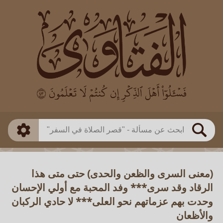
العالم
طريقة البحث
بن باز
بن العثيمين
ذكي
الألباني
الفوزان
مطابق
متقدم
اللجنة الدائمة
بحث
(معنى السرى والظعن والحدى) حتى متى هذا
الرقاد وقد سرى*** وفد المحبة مع أولي الإحسان
وحدت بهم عزماتهم نحو العلى*** لا حادي الركبان
والأظعان