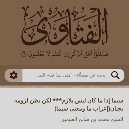
العالم
طريقة البحث
بن باز
بن العثيمين
ذكي
الألباني
الفوزان
مطابق
متقدم
اللجنة الدائمة
بحث
سيما إذا ما كان ليس بلازم*** لكن يظن لزومه
بجنان(إعراب ما ومعنى سيما)
الشيخ محمد بن صالح العثيمين