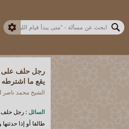
بن باز
بن العثيمين
ذكي
الألباني
الفوزان
مطابق
متقدم
اللجنة الدائمة
بحث
رجل حلف على امر
يقع ما اشترطه ع
الشيخ محمد ناصر ال
السائل
: رجل حلف ع
طالقا أو إذا حدثتها