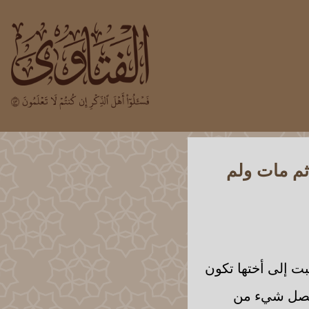
ثم مات ولم
ت إلى أختها تكون
 يحصل شيء من