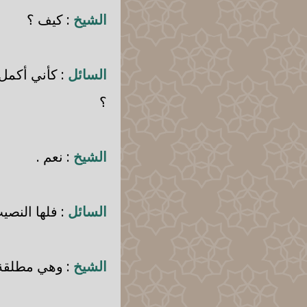
الشيخ
: كيف ؟
السائل
: كأني أكمل 
؟
الشيخ
: نعم .
السائل
: فلها النصيب
الشيخ
: وهي مطلقة