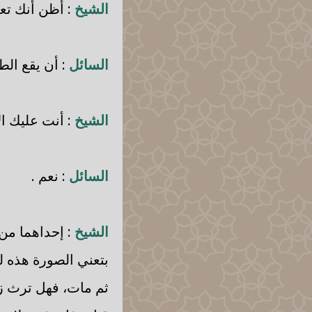
الشيخ
: أظن أنك تع
السائل
: أن يقع الطل
الشيخ
: أنت عليك ال
السائل
: نعم .
الشيخ
: إحداهما من 
بتعني الصورة هذه 
ثم مات، فهل ترث ز