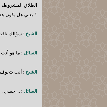
الطلاق المشروط، ف
؟ يعني هل يكون هذا
الشيخ
: سؤالك ناقص
السائل
: ما هو أنت 
الشيخ
: أنت بتخوف 
السائل
: ... حبيبي .