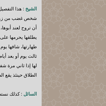
الشيخ
: هذا التفصيل
شخص غضب من زوجته ل
أن تروح لعند أبوها،
يطلقها يحرمها على 
طهارتها، شافها يوم 
ثالث يوم أو بعد أي
لها إذا ثاني مرة شف
الطلاق حينئذ يقع الط
السائل
: كذلك نستط