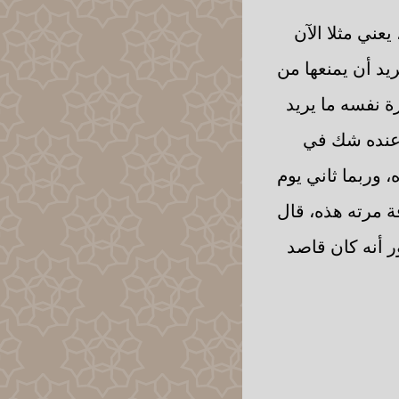
يعني مثلا الآن
يد أن يمنعها من
ة نفسه ما يريد
 عنده شك في
، وربما ثاني يوم
 مرته هذه، قال
ر أنه كان قاصد