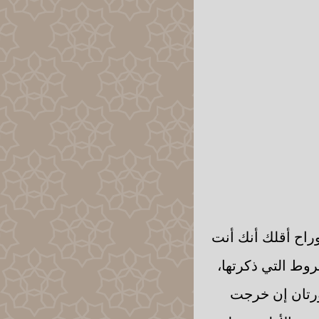
وراح أقلك أنك أنت
وط التي ذكرتها،
ورتان إن خرجت