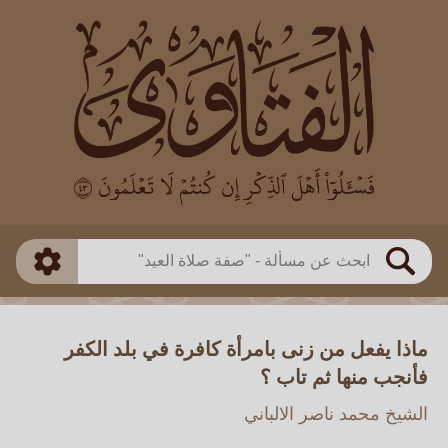
العالم
طريقة البحث
بن باز
بن العثيمين
ذكي
الألباني
الفوزان
مطابق
متقدم
اللجنة الدائمة
بحث
ماذا يفعل من زنى بامرأة كافرة في بلد الكفر
فأنجب منها ثم تاب ؟
الشيخ محمد ناصر الالباني