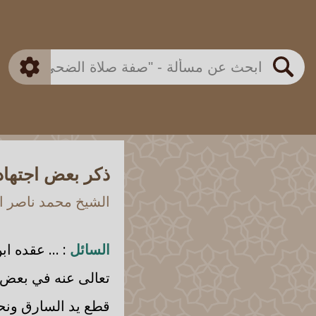
بن باز
بن العثيمين
ذكي
الألباني
الفوزان
مطابق
متقدم
اللجنة الدائمة
بحث
ذكر بعض اجتهاد
الشيخ محمد ناصر ال
السائل
: ... عقده ا
تعالى عنه في بعض ا
قطع يد السارق ونحو