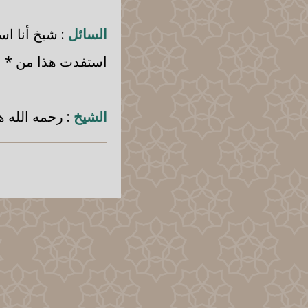
السائل
: شيخ أنا اس
استفدت هذا من * نظ
الشيخ
: رحمه الله ه