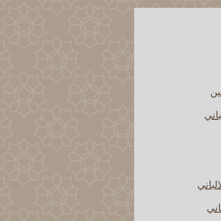
ين
اني
لباني
اني