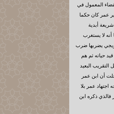
لقضاء المعمول في
زير عمر كان حكما
شريعة أبدية
أنه لا يستغرب
 ويجي يضربها ضرب
يد حياته ثم هم
 التقريب البعيد
قلت أن ابن عمر
 اجتهاد عمر بلا
فالذي ذكره ابن