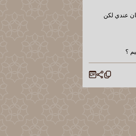
كان عندي لكن
م ؟