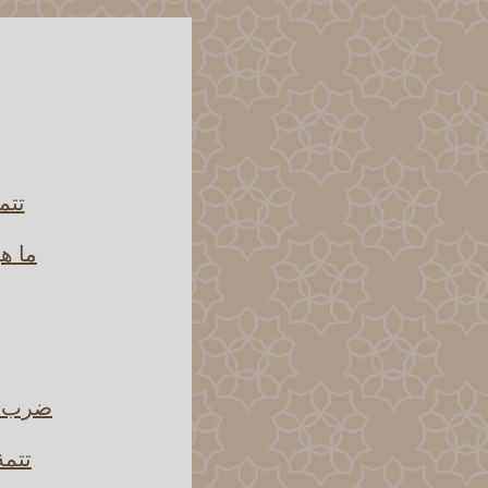
تتم
ما ه
ضرب بع
تتمة