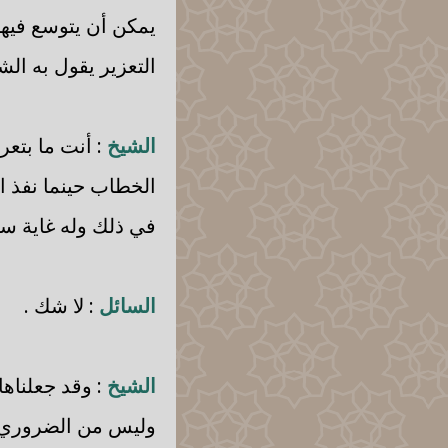
يمكن أن يتوسع فيها
التعزير يقول به الش
الشيخ
: أنت ما بتعر
الخطاب حينما نفذ ال
في ذلك وله غاية سا
السائل
: لا شك .
الشيخ
: وقد جعلناها
وليس من الضروري أ