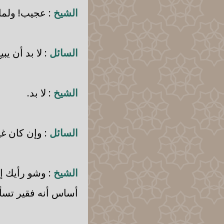
الشيخ
: عجيب! ولماذ
السائل
: لا بد أن يبي
الشيخ
: لا بد.
السائل
: وإن كان غي
الشيخ
: وشو رأيك إن
أساس أنه فقير تسأ