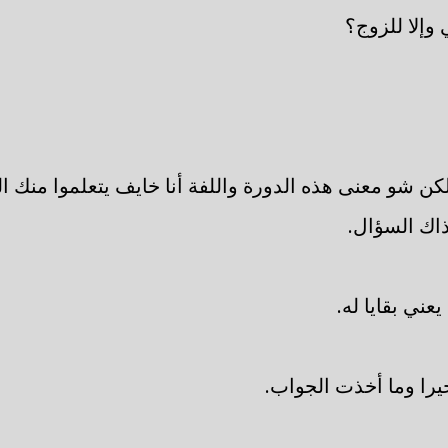
 وإلا للزوج؟
لكن شو معنى هذه الدورة واللفة أنا خايف يتعلموا منك ا
اك السؤال.
عني بقايا له.
يرا وما أخذت الجواب.