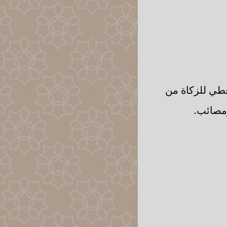
أعطي للزكاة من
ومصائب.