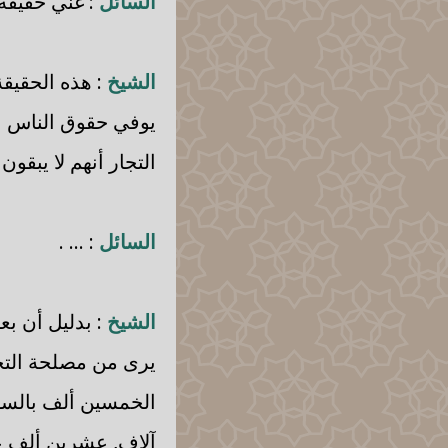
السائل
: غني حقيقة.
الشيخ
: هذه الحقيق
يوفي حقوق الناس به
التجار أنهم لا يبقو
السائل
: ... .
الشيخ
: بدليل أن بع
يرى من مصلحة التج
الخمسين ألف بالسوق
آلاف, عشرين ألف ع