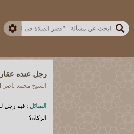
بن باز
بن العثيمين
ذكي
الألباني
الفوزان
مطابق
متقدم
اللجنة الدائمة
بحث
رجل عنده عقارا
الشيخ محمد ناصر ال
السائل
: فيه رجل ل
الزكاة؟