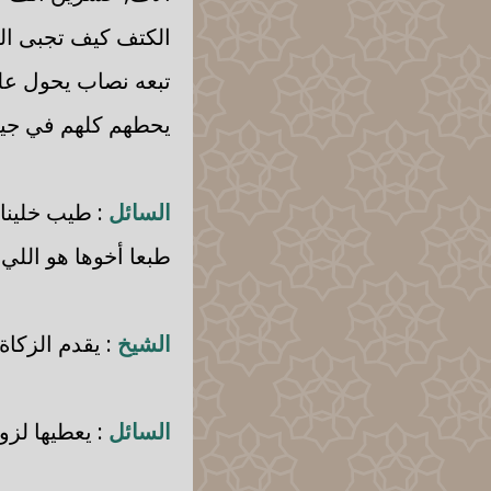
الكتف كيف تجبى الم
تبعه نصاب يحول عل
يحطهم كلهم في جيبه
السائل
: طيب خلينا
طبعا أخوها هو اللي
الشيخ
: يقدم الزكاة
السائل
: يعطيها لزو