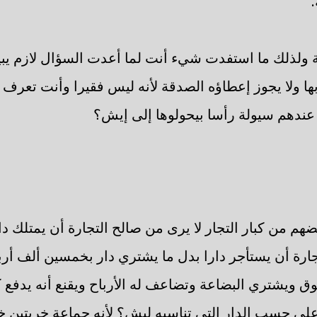
ة ولذلك ما استفدت شيء أنت لما أعدت السؤال لازم يبي
ا ولا يجوز إعطاؤه الصدقة لأنه ليس فقيرا وأنت تعرف ا
ن عندهم سيولة رأسا بيحولوها إلى إيش؟
ضهم من كبار التجار لا يرى من صالح التجارة أن يمتلك دا
ارة أن يستأجر دارا بدل ما يشتري دار بخمسين ألف أر
 ويشتري البضاعة وتضاعف له الأرباح ويقنع أنه يدفع 
لى حسب الدار التي تناسبه ليش؟ لأنه جماعة خريتين خ