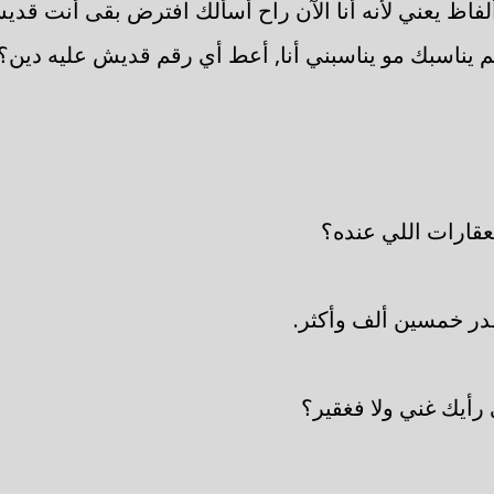
فاظ يعني لأنه أنا الآن راح أسألك افترض بقى أنت قدي
 يناسبك مو يناسبني أنا, أعط أي رقم قديش عليه دين؟
عقارات اللي عنده؟
قدر خمسين ألف وأكثر.
ي رأيك غني ولا فغقير؟