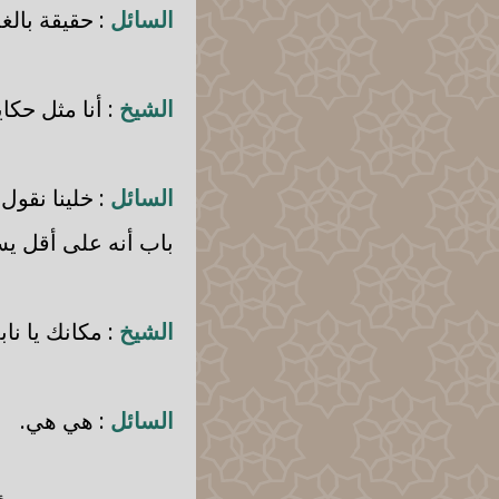
السائل
: حقيقة بالغ
الشيخ
: أنا مثل حكاي
السائل
: خلينا نقول
باب أنه على أقل يس
الشيخ
: مكانك يا ن
السائل
: هي هي.