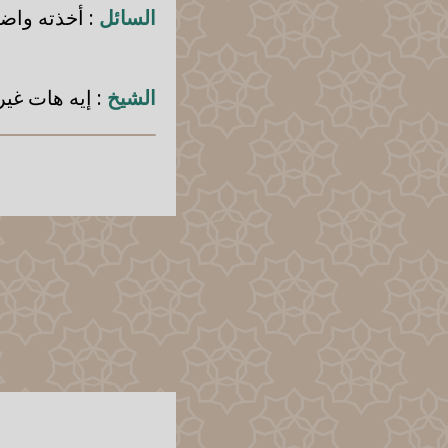
السائل
: أخذته واض
الشيخ
: إيه هات غير