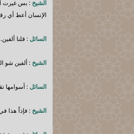
الشيخ
: بس غيرت أل
الإنسان أعط أي رقم
السائل
: قلنا ألفين.
الشيخ
: ألفين شو ال
السائل
: أسوامها ت
الشيخ
: فإذاً هذا ف