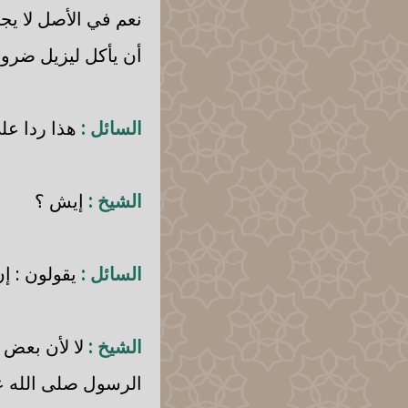
نعم في الأصل لا يج
أن يأكل ليزيل ضرور
السائل :
هذا ردا على
الشيخ :
إيش ؟
السائل :
يقولون : إ
الشيخ :
لا لأن بعض ا
الرسول صلى الله عل