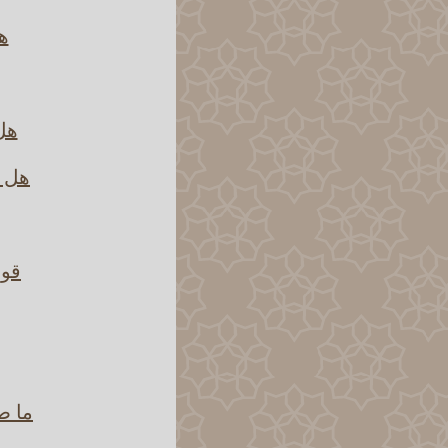
هل
هل 
هل ا
قول
ما ص