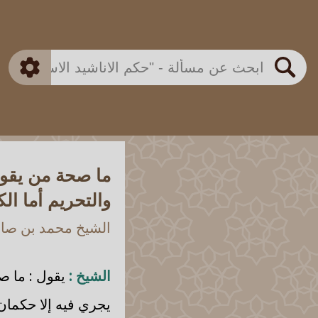
بن باز
بن العثيمين
ذكي
الألباني
الفوزان
مطابق
متقدم
اللجنة الدائمة
بحث
ما صحة من يقول
والتحريم أما ال
الشيخ محمد بن صالح
الشيخ :
يقول : ما صح
يجري فيه إلا حكمان 