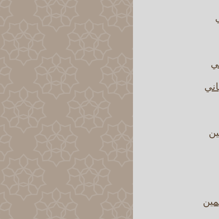
ي
ني
اني
ين
مين